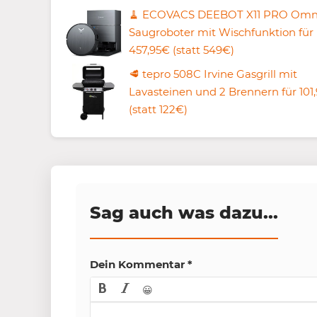
🧹 ECOVACS DEEBOT X11 PRO Omn
Saugroboter mit Wischfunktion für
457,95€ (statt 549€)
🥩 tepro 508C Irvine Gasgrill mit
Lavasteinen und 2 Brennern für 101
(statt 122€)
Sag auch was dazu...
Dein Kommentar
*
😀