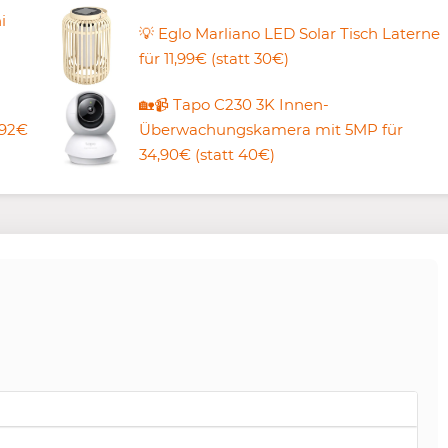
i
💡 Eglo Marliano LED Solar Tisch Laterne
für 11,99€ (statt 30€)
🏡📹 Tapo C230 3K Innen-
,92€
Überwachungskamera mit 5MP für
34,90€ (statt 40€)