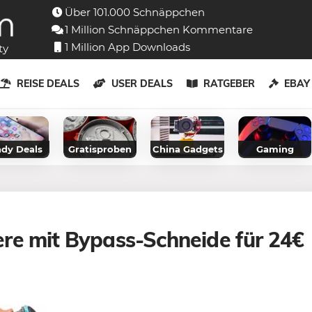
Über 101.000 Schnäppchen
1 Million Schnäppchen Kommentare
1 Million App Downloads
ty
REISE DEALS
USER DEALS
RATGEBER
EBA
dy Deals
Gratisproben
China Gadgets
Gaming
re mit Bypass-Schneide für 24€