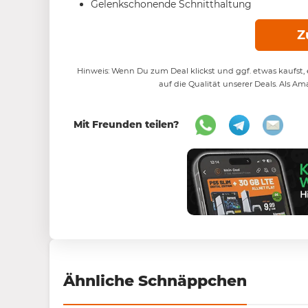
Gelenkschonende Schnitthaltung
Z
Hinweis: Wenn Du zum Deal klickst und ggf. etwas kaufst, e
auf die Qualität unserer Deals. Als Am
Mit Freunden teilen?
Ähnliche Schnäppchen