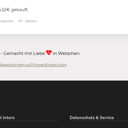
,52€ gekauft.
tworten
Zitieren
 - Gemacht mit Liebe
in Wetschen.
Bewertungen auf ProvenExpert.com
 GmbH
l intern
Datenschutz & Service