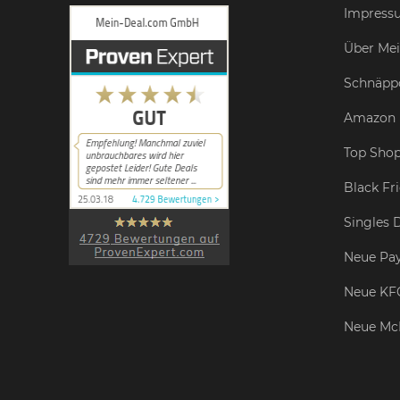
Impress
Über Mei
Schnäpp
Amazon 
Top Shop
Black Fr
Singles 
Neue Pay
Neue KF
Neue Mc