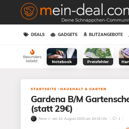
Deine Schnäppchen-Communi
DEALS
GADGETS
BLITZANGEBOTE
Besonders
beliebt:
Notebook
Preisfehler
Han
STARTSEITE
>
HAUSHALT & GARTEN
Gardena B/M Gartensche
(statt 29€)
Rene ✓
, am 10. August 2025 um 20:16 Uhr
1