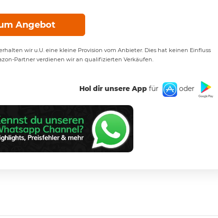
um Angebot
rhalten wir u.U. eine kleine Provision vom Anbieter. Dies hat keinen Einfluss
azon-Partner verdienen wir an qualifizierten Verkäufen.
Hol dir unsere App
für
oder