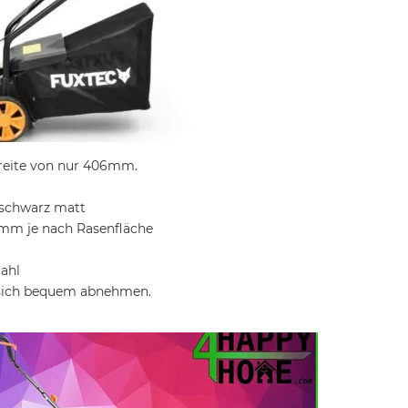
reite von nur 406mm.
n schwarz matt
5mm je nach Rasenfläche
tahl
st sich bequem abnehmen.