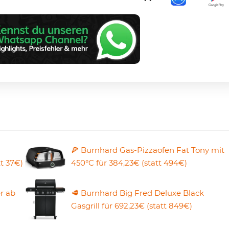
🍕 Burnhard Gas-Pizzaofen Fat Tony mit
tt 37€)
450°C für 384,23€ (statt 494€)
er ab
🥩 Burnhard Big Fred Deluxe Black
Gasgrill für 692,23€ (statt 849€)