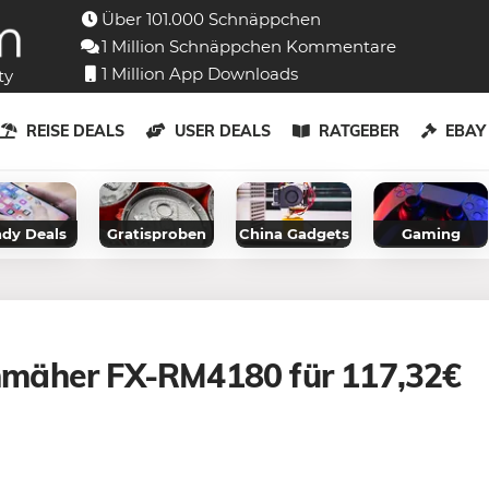
Über 101.000 Schnäppchen
1 Million Schnäppchen Kommentare
1 Million App Downloads
ty
REISE DEALS
USER DEALS
RATGEBER
EBA
dy Deals
Gratisproben
China Gadgets
Gaming
nmäher FX-RM4180 für 117,32€