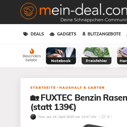
Deine Schnäppchen-Communi
DEALS
GADGETS
BLITZANGEBOTE
Besonders
beliebt:
Notebook
Preisfehler
Han
STARTSEITE
>
HAUSHALT & GARTEN
🏡 FUXTEC Benzin Rase
(statt 139€)
Tom
, am 24. April 2025 um 13:47 Uhr
0