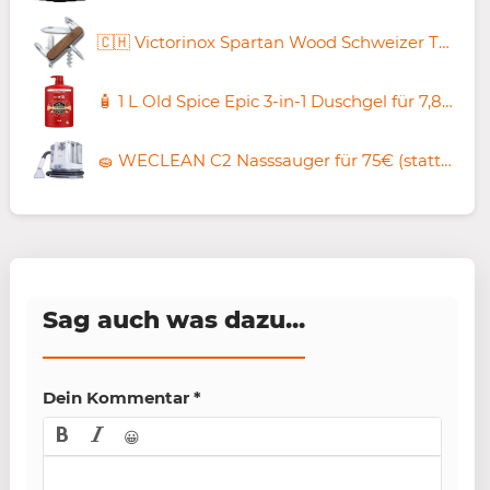
🇨🇭 Victorinox Spartan Wood Schweizer Taschenmesser für 30,85€ (statt 35€)
🧴 1 L Old Spice Epic 3-in-1 Duschgel für 7,88€ (statt 10€)
🧽 WECLEAN C2 Nasssauger für 75€ (statt 99€)
Sag auch was dazu...
Dein Kommentar
*
😀