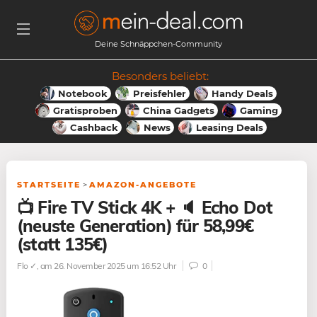
Deine Schnäppchen-Community
Besonders beliebt:
Notebook
Preisfehler
Handy Deals
Gratisproben
China Gadgets
Gaming
Cashback
News
Leasing Deals
STARTSEITE
>
AMAZON-ANGEBOTE
📺 Fire TV Stick 4K + 🔈 Echo Dot
(neuste Generation) für 58,99€
(statt 135€)
Flo ✓
, am 26. November 2025 um 16:52 Uhr
0