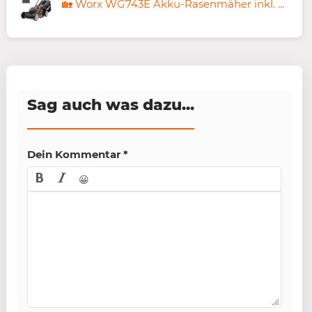
🏡 Worx WG743E Akku-Rasenmäher inkl. 2x 4Ah Akkus + Ladegerät für 248,40€ (statt 340€)
Sag auch was dazu...
Dein Kommentar
*
😀