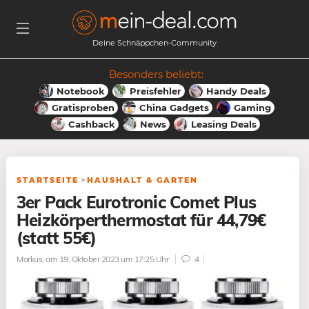
Deine Schnäppchen-Community
Besonders beliebt:
Notebook
Preisfehler
Handy Deals
Gratisproben
China Gadgets
Gaming
Cashback
News
Leasing Deals
STARTSEITE
>
HAUSHALT & GARTEN
3er Pack Eurotronic Comet Plus
Heizkörperthermostat für 44,79€
(statt 55€)
Markus
, am 19. Oktober 2023 um 17:25 Uhr
4