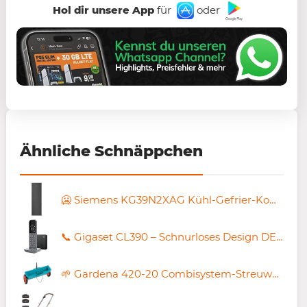
Hol dir unsere App
für
oder
Ähnliche Schnäppchen
🥶 Siemens KG39N2XAG Kühl-Gefrier-Kombination für 999,99€ (statt 1.107€)
📞 Gigaset CL390 – Schnurloses Design DECT-Telefon + Basisstation für 29,99€ (statt 38€)
🌱 Gardena 420-20 Combisystem-Streuwagen mit 40cm Streubreite für 25,30€ (statt 35€)