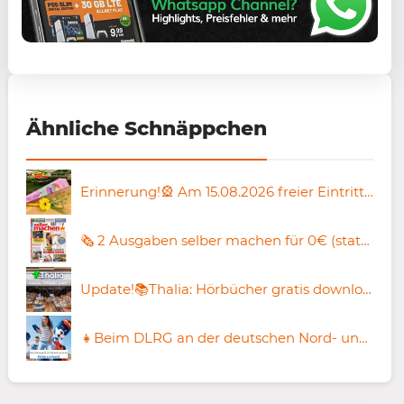
Ähnliche Schnäppchen
Erinnerung!🎡 Am 15.08.2026 freier Eintritt in den Sonnenlandpark für Schulanfänger
🗞️ 2 Ausgaben selber machen für 0€ (statt 10,50€) – aktiv kündigen!
Update!📚Thalia: Hörbücher gratis downloaden
👧Beim DLRG an der deutschen Nord- und Ostseeküste kostenloses Kindersuchband erhältlich