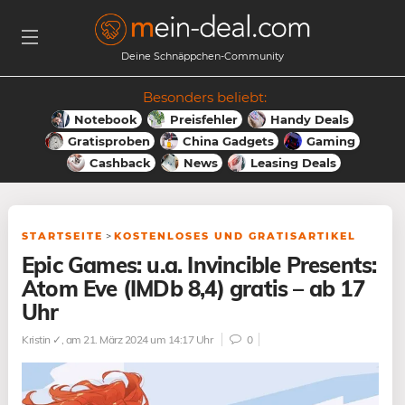
Deine Schnäppchen-Community
Besonders beliebt:
Notebook
Preisfehler
Handy Deals
Gratisproben
China Gadgets
Gaming
Cashback
News
Leasing Deals
STARTSEITE
>
KOSTENLOSES UND GRATISARTIKEL
Epic Games: u.a. Invincible Presents:
Atom Eve (IMDb 8,4) gratis – ab 17
Uhr
Kristin ✓
, am 21. März 2024 um 14:17 Uhr
0