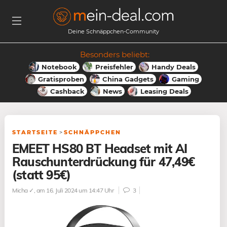
Deine Schnäppchen-Community
Besonders beliebt:
Notebook
Preisfehler
Handy Deals
Gratisproben
China Gadgets
Gaming
Cashback
News
Leasing Deals
STARTSEITE
>
SCHNÄPPCHEN
EMEET HS80 BT Headset mit AI
Rauschunterdrückung für 47,49€
(statt 95€)
Micha ✓
, am 16. Juli 2024 um 14:47 Uhr
3