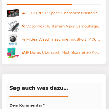
🚗 LEGO 76917 Speed Champions Nissan Skyline GT-R ab 16,99€ (statt 22€)
🛠️ Victorinox Huntsman Navy Camouflage Taschenmesser für 32,99€ (statt 44€)
🧺 Midea Waschmaschine mit 8kg & 1400 U/Min für 289,97€ (statt 369€)
🍆🎁 Durex Überrasch Mich Box mit 30 Kondomen ab 10,79€ (statt 19€)
Sag auch was dazu...
Dein Kommentar
*