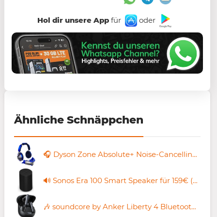
Hol dir unsere App
für
oder
Ähnliche Schnäppchen
🎧 Dyson Zone Absolute+ Noise-Cancelling-Kopfhörer mit Luftfilter für 145,90€ (statt 259€)
🔊 Sonos Era 100 Smart Speaker für 159€ (statt neu 199€) – refurbished mit 2 Jahren Garantie!
🎶 soundcore by Anker Liberty 4 Bluetooth-Kopfhörer mit ANC für 43,04€ (statt 58€) ➡️ 🇩🇪 Versand