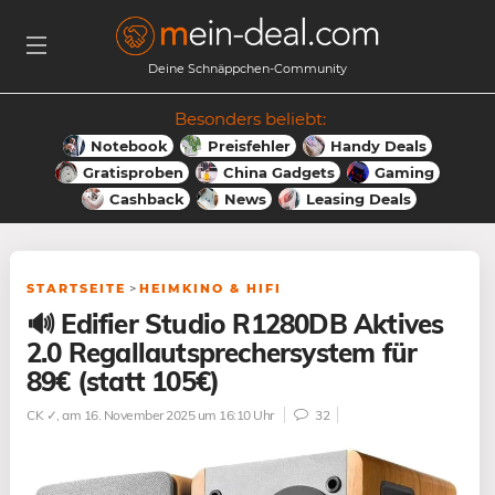
Deine Schnäppchen-Community
Besonders beliebt:
Notebook
Preisfehler
Handy Deals
Gratisproben
China Gadgets
Gaming
Cashback
News
Leasing Deals
STARTSEITE
>
HEIMKINO & HIFI
🔊 Edifier Studio R1280DB Aktives
2.0 Regallautsprechersystem für
89€ (statt 105€)
CK ✓
, am 16. November 2025 um 16:10 Uhr
32