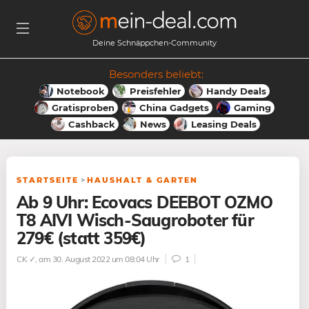
Deine Schnäppchen-Community
Besonders beliebt:
Notebook
Preisfehler
Handy Deals
Gratisproben
China Gadgets
Gaming
Cashback
News
Leasing Deals
STARTSEITE
>
HAUSHALT & GARTEN
Ab 9 Uhr: Ecovacs DEEBOT OZMO
T8 AIVI Wisch-Saugroboter für
279€ (statt 359€)
CK ✓
, am 30. August 2022 um 08:04 Uhr
1