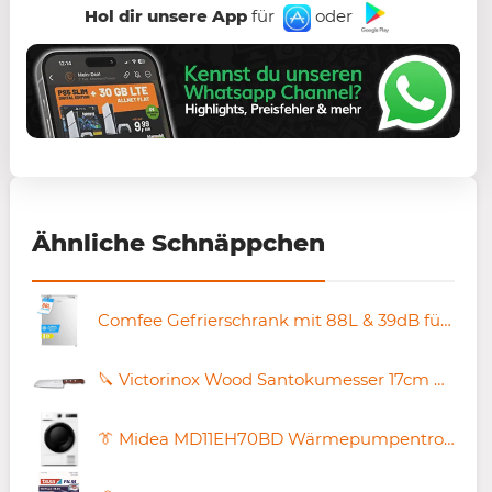
Hol dir unsere App
für
oder
Ähnliche Schnäppchen
Comfee Gefrierschrank mit 88L & 39dB für 189,96€ (statt 220€)
🔪 Victorinox Wood Santokumesser 17cm mit Kullenschliff & Griff aus Ahornholz 🇨🇭 für 41€ (statt 56€)
👔 Midea MD11EH70BD Wärmepumpentrockner 7kg für 349,99€ (statt 400€)