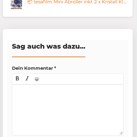
📦 tesafilm Mini Abroller inkl. 2 x Kristall Klar Rollen, 10M für 2,44€ (statt 8€)
Sag auch was dazu...
Dein Kommentar
*
😀