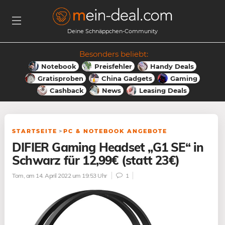
Deine Schnäppchen-Community
Besonders beliebt:
Notebook
Preisfehler
Handy Deals
Gratisproben
China Gadgets
Gaming
Cashback
News
Leasing Deals
STARTSEITE
>
PC & NOTEBOOK ANGEBOTE
DIFIER Gaming Headset „G1 SE“ in
Schwarz für 12,99€ (statt 23€)
Tom
, am 14. April 2022 um 19:53 Uhr
1