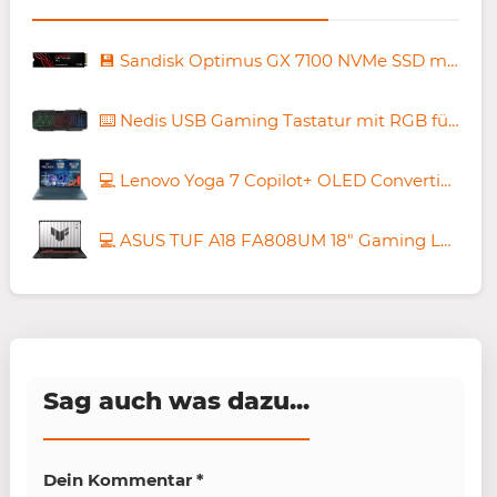
💾 Sandisk Optimus GX 7100 NVMe SSD mit 1TB für 194,68€ (statt 225€)
⌨️ Nedis USB Gaming Tastatur mit RGB für 9,99€ (statt 25€)
💻 Lenovo Yoga 7 Copilot+ OLED Convertible Laptop mit Ryzen AI 7 für 979,99€ (statt 1.199€)
💻 ASUS TUF A18 FA808UM 18″ Gaming Laptop mit RTX 5060 für 1.299€ (statt 1.599€)
Sag auch was dazu...
Dein Kommentar
*