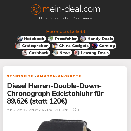
Deine Schnäppchen-Community
Besonders beliebt:
Notebook
Preisfehler
Handy Deals
Gratisproben
China Gadgets
Gaming
Cashback
News
Leasing Deals
STARTSEITE
>
AMAZON-ANGEBOTE
Diesel Herren-Double-Down-
Chronograph Edelstahluhr für
89,62€ (statt 120€)
Yuri ✓
, am 16. Januar 2022 um 17:00 Uhr
0