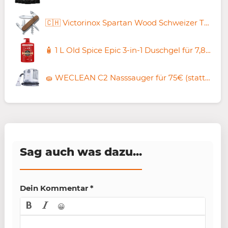
🇨🇭 Victorinox Spartan Wood Schweizer Taschenmesser für 30,85€ (statt 35€)
🧴 1 L Old Spice Epic 3-in-1 Duschgel für 7,88€ (statt 10€)
🧽 WECLEAN C2 Nasssauger für 75€ (statt 99€)
Sag auch was dazu...
Dein Kommentar
*
😀