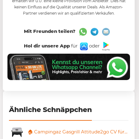
erhalten wir u.U. eine kleine Provision vom Anbieter. Dies hat
keinen Einfluss auf die Qualität unserer Deals. Als Amazon-
Partner verdienen wir an qualifizierten Verkäufen.
Mit Freunden teilen?
Hol dir unsere App
für
oder
Ähnliche Schnäppchen
🏠 Campingaz Gasgrill Attitude2go CV für 185,59€ (statt 247€)