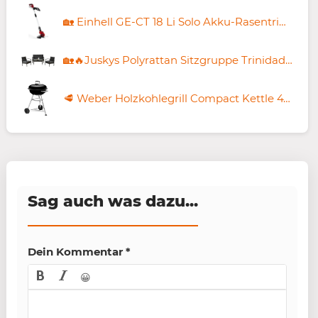
🏡 Einhell GE-CT 18 Li Solo Akku-Rasentrimmer für 37,83€ (statt 46€)
🏡🔥Juskys Polyrattan Sitzgruppe Trinidad mit Tisch, Bank & 2 Sesseln inkl. Kissen 🧨 für 97,49€ (statt 127€)
🥩 Weber Holzkohlegrill Compact Kettle 47cm für 79€ (statt 107€)
Sag auch was dazu...
Dein Kommentar
*
😀