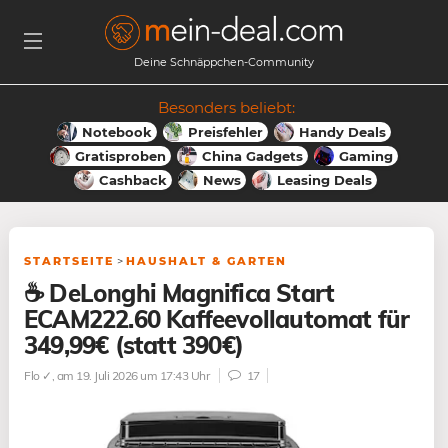
Deine Schnäppchen-Community
Besonders beliebt:
Notebook
Preisfehler
Handy Deals
Gratisproben
China Gadgets
Gaming
Cashback
News
Leasing Deals
STARTSEITE
>
HAUSHALT & GARTEN
☕ DeLonghi Magnifica Start
ECAM222.60 Kaffeevollautomat für
349,99€ (statt 390€)
Flo ✓
, am 19. Juli 2026 um 17:43 Uhr
17