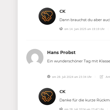
CK
Dann brauchst du aber auc
am 14. Juni 2025 um 19:19 Uhr
Hans Probst
Ein wunderschöner Tag mit Klasse
Ant
am 28. Juli 2024 um 23:34 Uhr
CK
Danke für die kurze Rückm
am 28. Juli 2024 um 23:47 Uhr