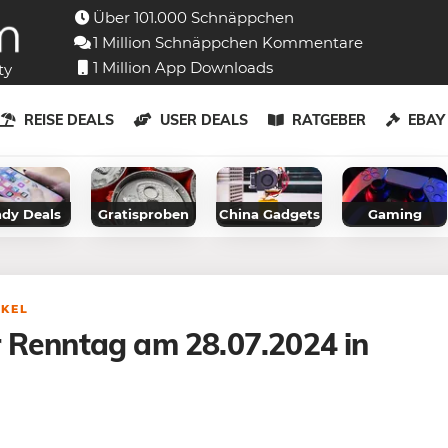
Über 101.000 Schnäppchen
1 Million Schnäppchen Kommentare
1 Million App Downloads
ty
REISE DEALS
USER DEALS
RATGEBER
EBA
dy Deals
Gratisproben
China Gadgets
Gaming
IKEL
 Renntag am 28.07.2024 in