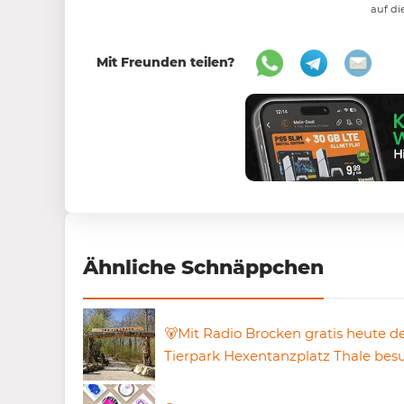
auf di
Mit Freunden teilen?
Ähnliche Schnäppchen
🐻Mit Radio Brocken gratis heute d
Tierpark Hexentanzplatz Thale bes