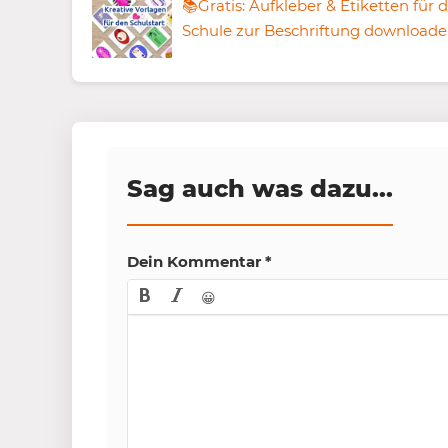
📚Gratis: Aufkleber & Etiketten für d
Schule zur Beschriftung download
Sag auch was dazu...
Dein Kommentar
*
😀