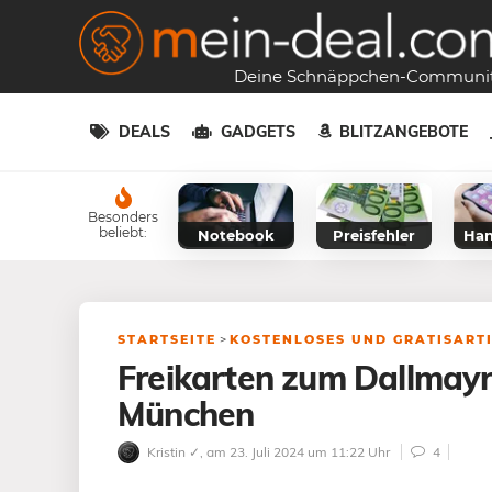
Deine Schnäppchen-Communi
DEALS
GADGETS
BLITZANGEBOTE
Besonders
beliebt:
Notebook
Preisfehler
Han
STARTSEITE
>
KOSTENLOSES UND GRATISART
Freikarten zum Dallmayr
München
Kristin ✓
, am 23. Juli 2024 um 11:22 Uhr
4