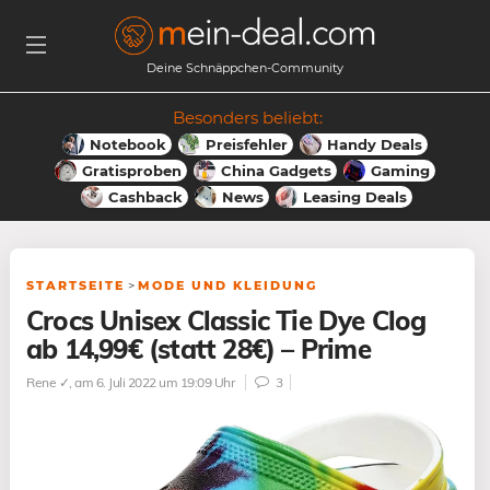
Deine Schnäppchen-Community
Besonders beliebt:
Notebook
Preisfehler
Handy Deals
Gratisproben
China Gadgets
Gaming
Cashback
News
Leasing Deals
STARTSEITE
>
MODE UND KLEIDUNG
Crocs Unisex Classic Tie Dye Clog
ab 14,99€ (statt 28€) – Prime
Rene ✓
, am 6. Juli 2022 um 19:09 Uhr
3