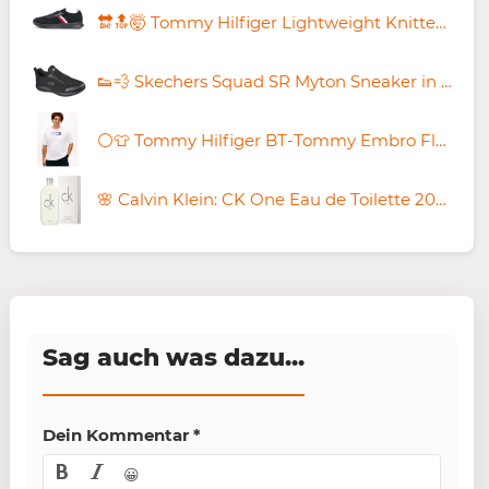
🔛🔝🤯 Tommy Hilfiger Lightweight Knitted Runner für 41,93€ (statt 53€)
👟💨 Skechers Squad SR Myton Sneaker in Schwarz für 39,95€ (statt 75€)
⚪️👕 Tommy Hilfiger BT-Tommy Embro Flag T-Shirt ab 15,89€ (statt 30€)
🌸 Calvin Klein: CK One Eau de Toilette 200ml für 27,99€ (statt 31€)
Sag auch was dazu...
Dein Kommentar
*
😀