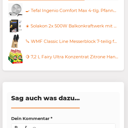
🍳 Tefal Ingenio Comfort Max 4-tlg. Pfannen-Set für 59,39€ (statt 70€)
☀️ Solakon 2x 500W Balkonkraftwerk mit Wechselrichter und Stecker für 259,04€ (statt 300€) + 30€ Netto
🔪 WMF Classic Line Messerblock 7-teilig für 53,49€ (statt 68€)
🍋 7,2 L Fairy Ultra Konzentrat Zitrone Handgeschirrspülmittel ab 21,56€ (statt 29€)
Sag auch was dazu...
Dein Kommentar
*