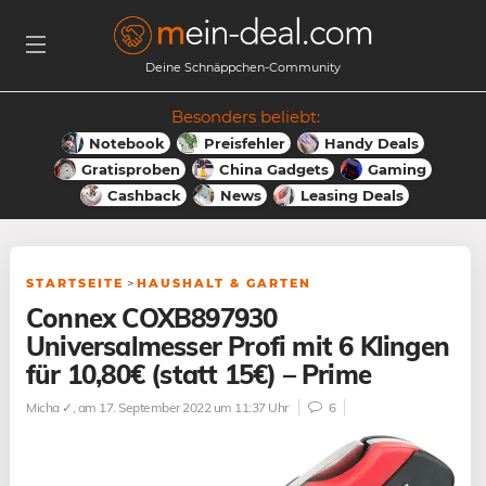
Deine Schnäppchen-Community
Besonders beliebt:
Notebook
Preisfehler
Handy Deals
Gratisproben
China Gadgets
Gaming
Cashback
News
Leasing Deals
STARTSEITE
>
HAUSHALT & GARTEN
Connex COXB897930
Universalmesser Profi mit 6 Klingen
für 10,80€ (statt 15€) – Prime
Micha ✓
, am 17. September 2022 um 11:37 Uhr
6