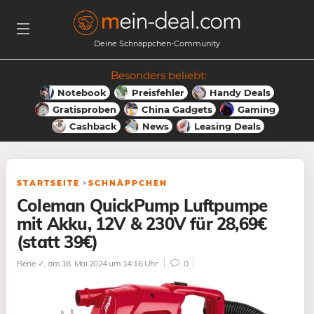
Deine Schnäppchen-Community
Besonders beliebt:
Notebook
Preisfehler
Handy Deals
Gratisproben
China Gadgets
Gaming
Cashback
News
Leasing Deals
STARTSEITE
>
SCHNÄPPCHEN
Coleman QuickPump Luftpumpe
mit Akku, 12V & 230V für 28,69€
(statt 39€)
Rene ✓
, am 18. Mai 2024 um 14:16 Uhr
0