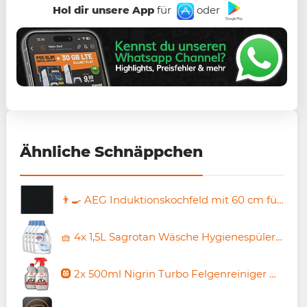
Hol dir unsere App
für
oder
Ähnliche Schnäppchen
👨‍🍳 AEG Induktionskochfeld mit 60 cm für 607,44€ (statt 689€)
🧺 4x 1,5L Sagrotan Wäsche Hygienespüler Himmelsfrische ab 12,82€ (statt 20€)
🛞 2x 500ml Nigrin Turbo Felgenreiniger mit Wirk-Indikator für 8,99€ (statt 14€)