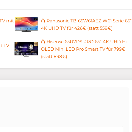
TV mit
📺 Panasonic TB-65W61AEZ W61 Serie 65″
4K UHD TV für 426€ (statt 558€)
📺 Hisense 65U7DS PRO 65″ 4K UHD Hi-
t TV
QLED Mini LED Pro Smart TV für 799€
(statt 898€)