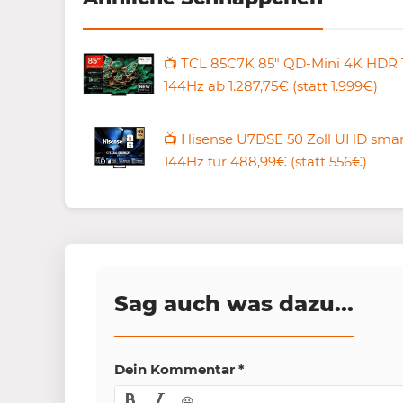
📺 TCL 85C7K 85″ QD-Mini 4K HDR 
144Hz ab 1.287,75€ (statt 1.999€)
📺 Hisense U7DSE 50 Zoll UHD smar
144Hz für 488,99€ (statt 556€)
Sag auch was dazu...
Dein Kommentar
*
😀