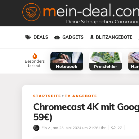
Deine Schnäppchen-Communi
DEALS
GADGETS
BLITZANGEBOTE
Besonders
beliebt:
Notebook
Preisfehler
Han
STARTSEITE
>
TV ANGEBOTE
Chromecast 4K mit Googl
59€)
Flo ✓
, am 23. Mai 2024 um 21:26 Uhr
27