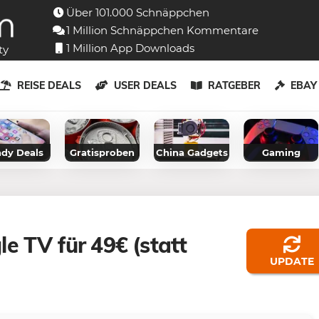
Über 101.000 Schnäppchen
1 Million Schnäppchen Kommentare
1 Million App Downloads
ty
REISE DEALS
USER DEALS
RATGEBER
EBA
dy Deals
Gratisproben
China Gadgets
Gaming
e TV für 49€ (statt
UPDATE