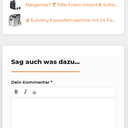
Margaritas? 🍸 Tefal Freezi Instant🍦 Softeis- & Slushmaschine für 299,99€ (statt 380€)
🧊 Euhomy Eiswürfelmaschine mit 24 Eiswürfeln in 13 Minuten für 139€ (statt 170€)
Sag auch was dazu...
Dein Kommentar
*
😀