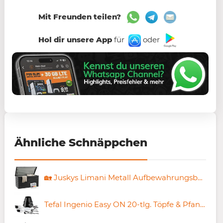
Mit Freunden teilen?
Hol dir unsere App
für
oder
Ähnliche Schnäppchen
🏡 Juskys Limani Metall Aufbewahrungsbox mit 380 Liter für 98,89€ (statt 120€)
Tefal Ingenio Easy ON 20-tlg. Töpfe & Pfannen Set für 159,99€ (statt 194€)