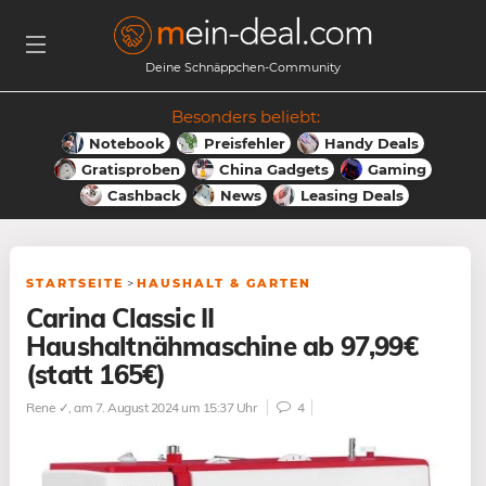
Deine Schnäppchen-Community
Besonders beliebt:
Notebook
Preisfehler
Handy Deals
Gratisproben
China Gadgets
Gaming
Cashback
News
Leasing Deals
STARTSEITE
>
HAUSHALT & GARTEN
Carina Classic II
Haushaltnähmaschine ab 97,99€
(statt 165€)
Rene ✓
, am 7. August 2024 um 15:37 Uhr
4