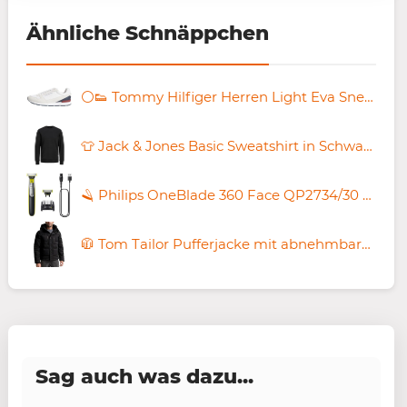
Ähnliche Schnäppchen
⚪️👟 Tommy Hilfiger Herren Light Eva Sneaker ab 47,66€ (statt 70€)
👕 Jack & Jones Basic Sweatshirt in Schwarz ab 12,99€ (statt 23€)
🪒 Philips OneBlade 360 Face QP2734/30 Rasierer für 37,99€ (statt 45€)
🧥 Tom Tailor Pufferjacke mit abnehmbarer Kapuze für 44,99€ (statt 82€)
Sag auch was dazu...