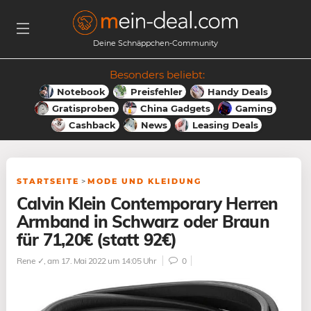
Deine Schnäppchen-Community
Besonders beliebt:
Notebook
Preisfehler
Handy Deals
Gratisproben
China Gadgets
Gaming
Cashback
News
Leasing Deals
STARTSEITE
>
MODE UND KLEIDUNG
Calvin Klein Contemporary Herren
Armband in Schwarz oder Braun
für 71,20€ (statt 92€)
Rene ✓
, am 17. Mai 2022 um 14:05 Uhr
0