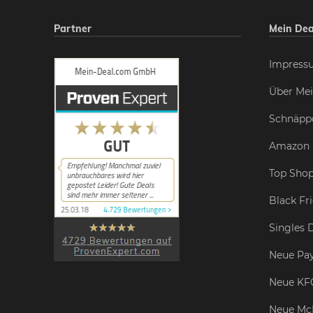
Partner
Mein Dea
Impress
Über Mei
Schnäpp
Amazon 
Top Shop
Black Fr
Singles 
Neue Pay
Neue KF
Neue Mc