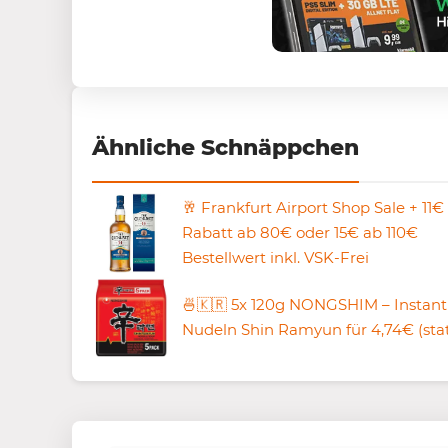
Ähnliche Schnäppchen
🥂 Frankfurt Airport Shop Sale + 11€
Rabatt ab 80€ oder 15€ ab 110€
Bestellwert inkl. VSK-Frei
🍜🇰🇷 5x 120g NONGSHIM – Instant
Nudeln Shin Ramyun für 4,74€ (stat