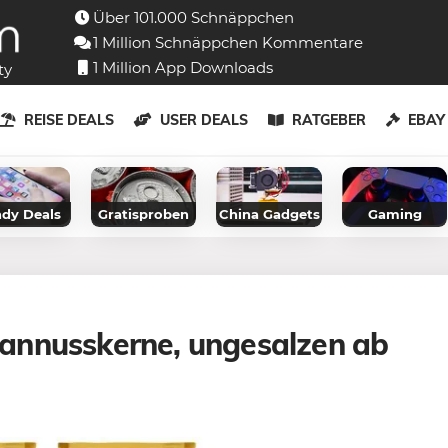
Über 101.000 Schnäppchen
1 Million Schnäppchen Kommentare
1 Million App Downloads
ty
REISE DEALS
USER DEALS
RATGEBER
EBA
dy Deals
Gratisproben
China Gadgets
Gaming
annusskerne, ungesalzen ab