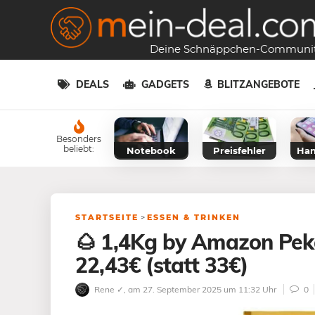
Deine Schnäppchen-Communi
DEALS
GADGETS
BLITZANGEBOTE
Besonders
beliebt:
Notebook
Preisfehler
Han
STARTSEITE
>
ESSEN & TRINKEN
🌰 1,4Kg by Amazon Pek
22,43€ (statt 33€)
Rene ✓
, am 27. September 2025 um 11:32 Uhr
0