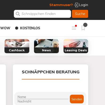
Stammuser?
Login
Suche
Y WOW
KOSTENLOS
Cashback
News
Leasing Deals
SCHNÄPPCHEN BERATUNG