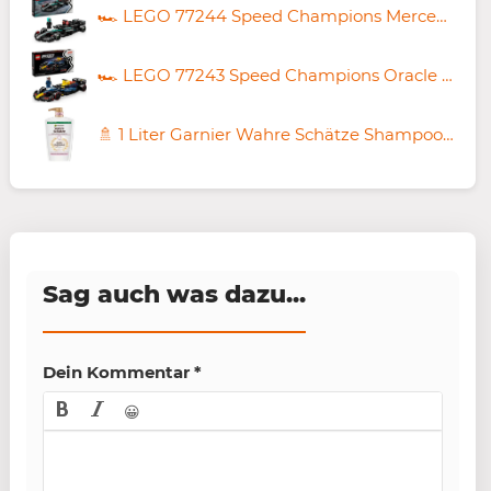
🏎️ LEGO 77244 Speed Champions Mercedes-AMG F1 W15 für 16,49€ (statt 21€)
🏎️ LEGO 77243 Speed Champions Oracle Red Bull Racing RB20 F1 Set für 16,89€ (statt 21€)
🚿 1 Liter Garnier Wahre Schätze Shampoo Sanfte Hafermilch ab 6,64€ (statt 9€)
Sag auch was dazu...
Dein Kommentar
*
😀