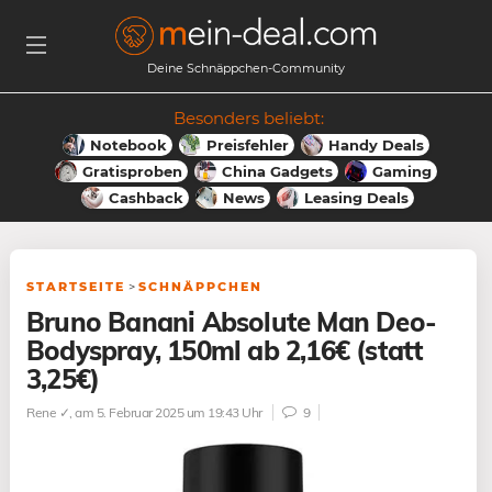
Deine Schnäppchen-Community
Besonders beliebt:
Notebook
Preisfehler
Handy Deals
Gratisproben
China Gadgets
Gaming
Cashback
News
Leasing Deals
STARTSEITE
>
SCHNÄPPCHEN
Bruno Banani Absolute Man Deo-
Bodyspray, 150ml ab 2,16€ (statt
3,25€)
Rene ✓
, am 5. Februar 2025 um 19:43 Uhr
9