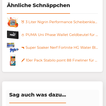
Ähnliche Schnäppchen
🍑 3 Liter Nigrin Performance Scheibenklar Allwetter, Pfirsich ab 7,19€ (statt 13€)
👛 PUMA Uni Phase Wallet Geldbeutel für 6,99€ (statt 12€)
🔫 Super Soaker Nerf Fortnite HG Water Blaster ab 8,78€ (statt 17€)
🖋️ 10er Pack Stabilo point 88 Fineliner für 4,99€ (statt 10€)
Sag auch was dazu...