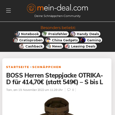
Deine Schnäppchen-Community
Besonders beliebt:
Notebook
Preisfehler
Handy Deals
Gratisproben
China Gadgets
Gaming
Cashback
News
Leasing Deals
STARTSEITE
>
SCHNÄPPCHEN
BOSS Herren Steppjacke OTRIKA-
D für 414,70€ (statt 549€) – S bis L
Tom
, am 19. November 2022 um 11:28 Uhr
0