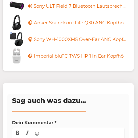
🔊 Sony ULT Field 7 Bluetooth Lautsprecher für 204€ (statt 255€)
🎧 Anker Soundcore Life Q30 ANC Kopfhörer für 56,94€ (statt 70€)
🎧 Sony WH-1000XM5 Over-Ear ANC Kopfhörer für 149,75€ (statt 210€) + gratis Softbag
🎧 Imperial bluTC TWS HP 1 In Ear Kopfhörer für 9,89€ (statt 22€)
Sag auch was dazu...
Dein Kommentar
*
😀