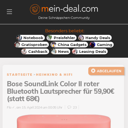
Deine Schnäppchen-Community
Besonders beliebt:
Notebook
Preisfehler
Handy Deals
Gratisproben
China Gadgets
Gaming
Cashback
News
Leasing Deals
ABGELAUFEN
STARTSEITE
>
HEIMKINO & HIFI
Bose SoundLink Color II roter
Bluetooth Lautsprecher für 59,90€
(statt 68€)
Flo ✓
, am 15. April 2024 um 00:05 Uhr
23