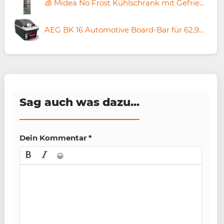
🧊 Midea No Frost Kühlschrank mit Gefrierfach, 378L für 683,99€ (statt 900€)
AEG BK 16 Automotive Board-Bar für 62,98€ (statt 71€)
Sag auch was dazu...
Dein Kommentar
*
😀