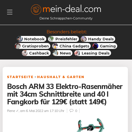
Deine Schnäppchen-Community
Besonders beliebt:
Notebook
Preisfehler
Handy Deals
Gratisproben
China Gadgets
Gaming
Cashback
News
Leasing Deals
STARTSEITE
>
HAUSHALT & GARTEN
Bosch ARM 33 Elektro-Rasenmäher
mit 34cm Schnittbreite und 40 l
Fangkorb für 129€ (statt 149€)
Rene ✓
, am 6. Mai 2022 um 17:10 Uhr
0