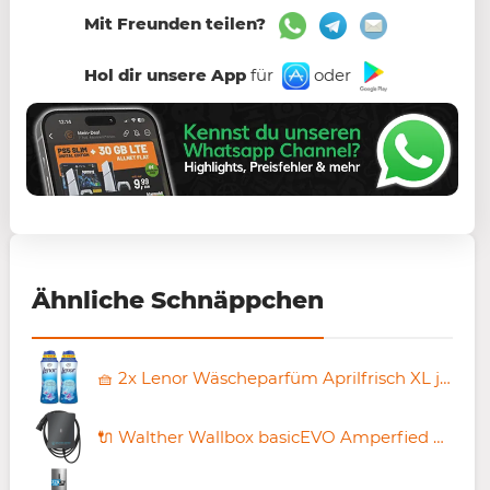
Mit Freunden teilen?
Hol dir unsere App
für
oder
Ähnliche Schnäppchen
🧺 2x Lenor Wäscheparfüm Aprilfrisch XL je 495g 🧨 für 16,13€ (statt 25€)
🔌 Walther Wallbox basicEVO Amperfied 🔋 11kW inkl. 5m Kabel für 279€ (statt 399€)