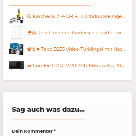
💦 Kärcher K 7 WCM FJ Hochdruckreiniger für 357,95€ (statt 460€)
🐣👼 Reer Guardino Kinderschutzgitter für 28,99€ (statt 39€)
📽️🚪🛎️ Tapo D235 Video-Türklingel mit Nachtsicht für 86,70€ (statt 105€)
🍛 Comfee CMO-MP012ND Mikrowelle, 20L, 700W für 56,98€ (statt 70€)
Sag auch was dazu...
Dein Kommentar
*