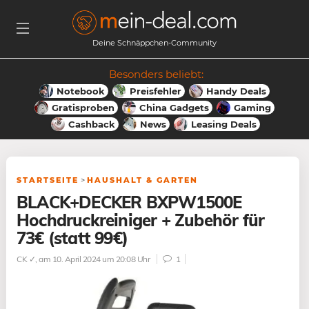
Deine Schnäppchen-Community
Besonders beliebt:
Notebook
Preisfehler
Handy Deals
Gratisproben
China Gadgets
Gaming
Cashback
News
Leasing Deals
STARTSEITE
>
HAUSHALT & GARTEN
BLACK+DECKER BXPW1500E
Hochdruckreiniger + Zubehör für
73€ (statt 99€)
CK ✓
, am 10. April 2024 um 20:08 Uhr
1