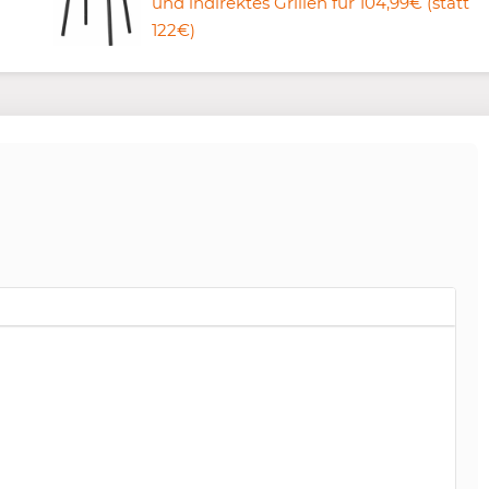
und indirektes Grillen für 104,99€ (statt
122€)