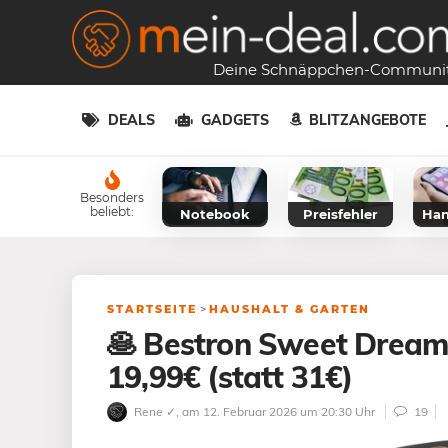
Deine Schnäppchen-Communi
DEALS
GADGETS
BLITZANGEBOTE
Besonders
beliebt:
Notebook
Preisfehler
Han
STARTSEITE
>
HAUSHALT & GARTEN
🥞 Bestron Sweet Dreams
19,99€ (statt 31€)
Rene ✓
, am 12. Februar 2026 um 20:30 Uhr
19