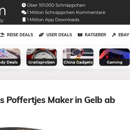
Über 101.000 Schnäppchen
1 Million Schnäppchen Kommentare
1 Million App Downloads
ty
REISE DEALS
USER DEALS
RATGEBER
EBA
dy Deals
Gratisproben
China Gadgets
Gaming
 Poffertjes Maker in Gelb ab