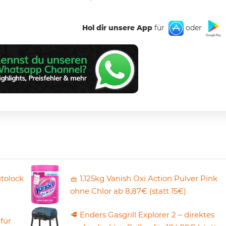
Hol dir unsere App
für
oder
utolock
🧺 1,125kg Vanish Oxi Action Pulver Pink
ohne Chlor ab 8,87€ (statt 15€)
🥩 Enders Gasgrill Explorer 2 – direktes
 für