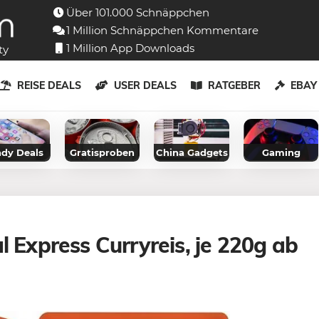
Über 101.000 Schnäppchen
1 Million Schnäppchen Kommentare
1 Million App Downloads
ty
REISE DEALS
USER DEALS
RATGEBER
EBA
dy Deals
Gratisproben
China Gadgets
Gaming
l Express Curryreis, je 220g ab