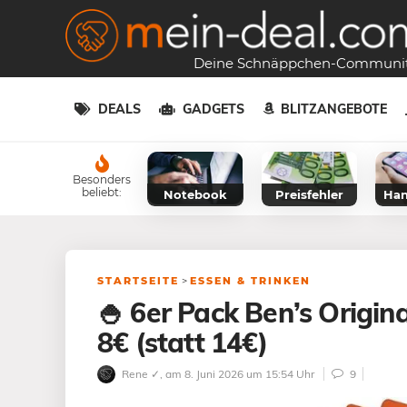
Deine Schnäppchen-Communi
DEALS
GADGETS
BLITZANGEBOTE
Besonders
beliebt:
Notebook
Preisfehler
Han
STARTSEITE
>
ESSEN & TRINKEN
🍚 6er Pack Ben’s Origina
8€ (statt 14€)
Rene ✓
, am 8. Juni 2026 um 15:54 Uhr
9