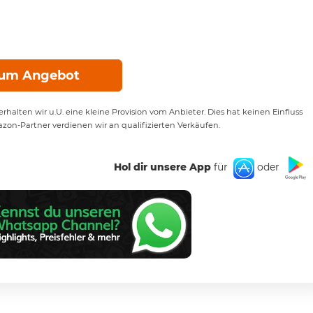
um Angebot
rhalten wir u.U. eine kleine Provision vom Anbieter. Dies hat keinen Einfluss
azon-Partner verdienen wir an qualifizierten Verkäufen.
Hol dir unsere App
für
oder