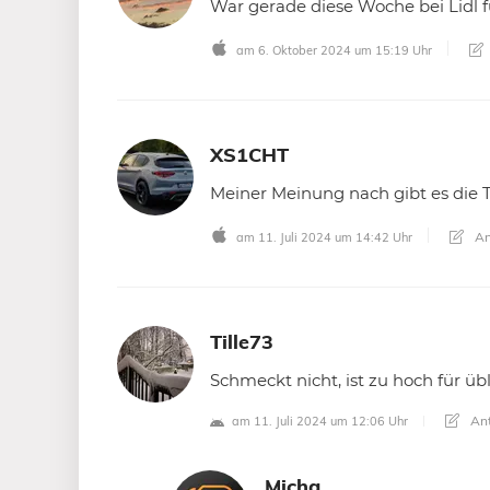
War gerade diese Woche bei Lidl f
am 6. Oktober 2024 um 15:19 Uhr
XS1CHT
Meiner Meinung nach gibt es die T
An
am 11. Juli 2024 um 14:42 Uhr
Tille73
Schmeckt nicht, ist zu hoch für üb
Ant
am 11. Juli 2024 um 12:06 Uhr
Micha