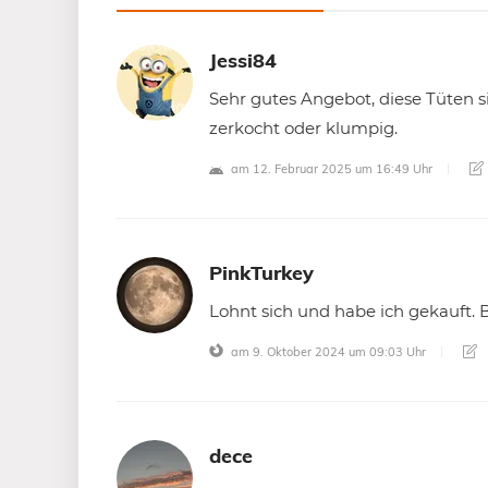
Jessi84
Sehr gutes Angebot, diese Tüten sin
zerkocht oder klumpig.
am 12. Februar 2025 um 16:49 Uhr
PinkTurkey
Lohnt sich und habe ich gekauft. 
am 9. Oktober 2024 um 09:03 Uhr
dece