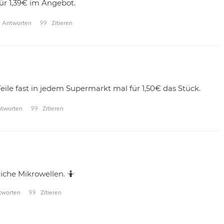
ür 1,39€ im Angebot.
Antworten
Zitieren
eile fast in jedem Supermarkt mal für 1,50€ das Stück.
tworten
Zitieren
liche Mikrowellen. 🤷
worten
Zitieren