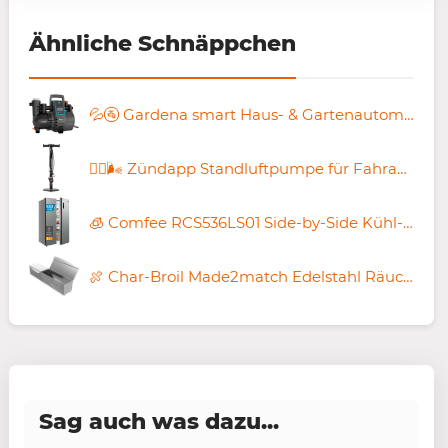
Ähnliche Schnäppchen
💦🚰 Gardena smart Haus- & Gartenautomat 5000/5 für 308,90€ (statt 364€)
🚴‍♀️🌬️ Zündapp Standluftpumpe für Fahrad & Co. + viele Ventile für 9,99€ (statt 25€)
🧊 Comfee RCS536LS01 Side-by-Side Kühl-Gefrierkombination mit 553L für 499,99€ (statt 590€)
🍖 Char-Broil Made2match Edelstahl Räucherbox für 26,99€ (statt 32€)
Sag auch was dazu...