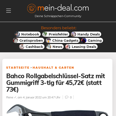
Deine Schnäppchen-Community
Besonders beliebt:
Notebook
Preisfehler
Handy Deals
Gratisproben
China Gadgets
Gaming
Cashback
News
Leasing Deals
STARTSEITE
>
HAUSHALT & GARTEN
Bahco Rollgabelschlüssel-Satz mit
Gummigriff 3-tlg für 45,72€ (statt
73€)
Rene ✓
, am 4. Januar 2022 um 20:47 Uhr
0