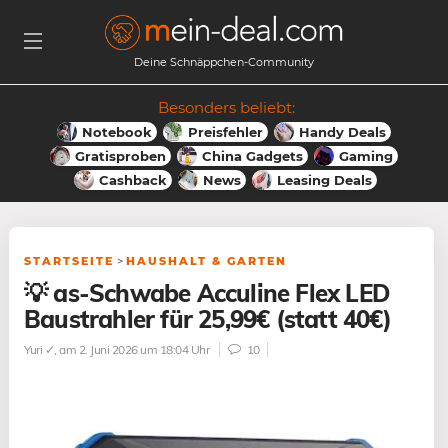
Deine Schnäppchen-Community
Besonders beliebt:
Notebook
Preisfehler
Handy Deals
Gratisproben
China Gadgets
Gaming
Cashback
News
Leasing Deals
STARTSEITE
>
HAUSHALT & GARTEN
💡 as-Schwabe Acculine Flex LED
Baustrahler für 25,99€ (statt 40€)
Yuri ✓
, am 2. Juni 2026 um 18:04 Uhr
10