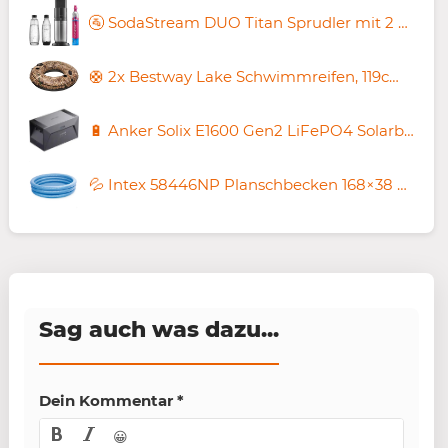
🚰 SodaStream DUO Titan Sprudler mit 2 Flaschen + Zylinder für 94€ (statt 107€)
🛟 2x Bestway Lake Schwimmreifen, 119cm für 16,98€ (statt 34€)
🔋 Anker Solix E1600 Gen2 LiFePO4 Solarbank mit 1.600Wh für 260€ (statt 310€)
💦 Intex 58446NP Planschbecken 168×38 cm für 8,59€ (statt 13€)
Sag auch was dazu...
Dein Kommentar
*
😀