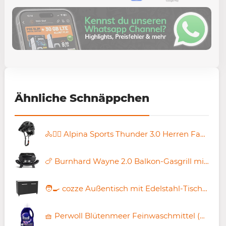
Ähnliche Schnäppchen
🚴🚴‍♀️ Alpina Sports Thunder 3.0 Herren Fahrradhelm für 39,60€ (statt 84€)
🍗 Burnhard Wayne 2.0 Balkon-Gasgrill mit 2 Brenner für 207€ (statt 299€)
🧑‍🍳 cozze Außentisch mit Edelstahl-Tischplatte für 399€ (statt 449€)
🧺 Perwoll Blütenmeer Feinwaschmittel (27 WL) ab 4,22€ (statt 6€)