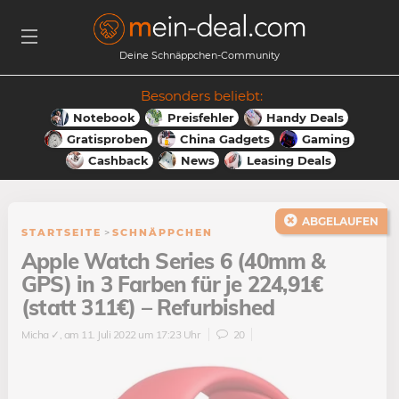
Deine Schnäppchen-Community
Besonders beliebt:
Notebook
Preisfehler
Handy Deals
Gratisproben
China Gadgets
Gaming
Cashback
News
Leasing Deals
ABGELAUFEN
STARTSEITE
>
SCHNÄPPCHEN
Apple Watch Series 6 (40mm &
GPS) in 3 Farben für je 224,91€
(statt 311€) – Refurbished
Micha ✓
, am 11. Juli 2022 um 17:23 Uhr
20