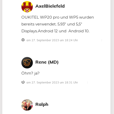
AxelBielefeld
OUKITEL WP20 pro und WP5 wurden
bereits verwendet. 5.93″ und 5,5″
Displays.Android 12 und
Android 10.
am 27. September 2023 um 18:24 Uhr
Rene (MD)
Öhm? ja?
am 27. September 2023 um 18:31 Uhr
Ralph