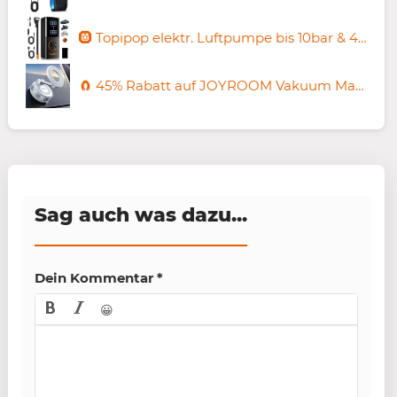
🛞 Topipop elektr. Luftpumpe bis 10bar & 4 Modi für 19,90€ (statt 29€)
🧲 45% Rabatt auf JOYROOM Vakuum MagSafe Halterung ab 7,94€ (statt 15€)
Sag auch was dazu...
Dein Kommentar
*
😀