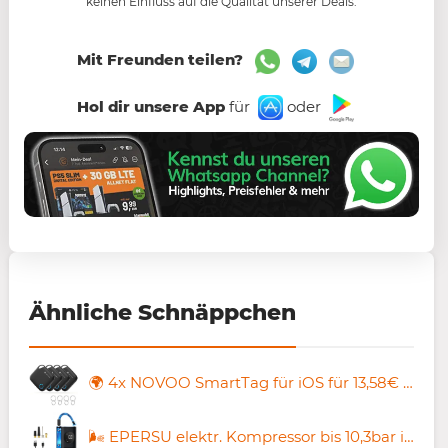
keinen Einfluss auf die Qualität unserer Deals.
Mit Freunden teilen?
Hol dir unsere App
für
oder
Ähnliche Schnäppchen
🌍 4x NOVOO SmartTag für iOS für 13,58€ (statt 19€)
🌬️ EPERSU elektr. Kompressor bis 10,3bar inkl. Zubehör für 17,49€ (statt 25€)