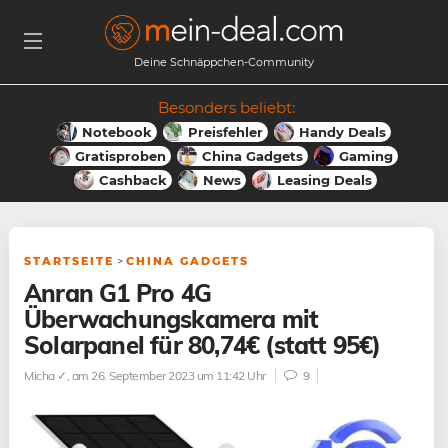
Deine Schnäppchen-Community
Besonders beliebt:
Notebook
Preisfehler
Handy Deals
Gratisproben
China Gadgets
Gaming
Cashback
News
Leasing Deals
STARTSEITE
>
CHINA GADGETS
Anran G1 Pro 4G
Überwachungskamera mit
Solarpanel für 80,74€ (statt 95€)
Micha ✓
, am 26. September 2023 um 11:42 Uhr
9