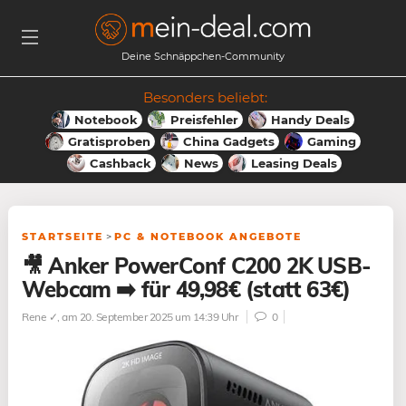
Deine Schnäppchen-Community
Besonders beliebt:
Notebook
Preisfehler
Handy Deals
Gratisproben
China Gadgets
Gaming
Cashback
News
Leasing Deals
STARTSEITE
>
PC & NOTEBOOK ANGEBOTE
🎥 Anker PowerConf C200 2K USB-
Webcam ➡️ für 49,98€ (statt 63€)
Rene ✓
, am 20. September 2025 um 14:39 Uhr
0