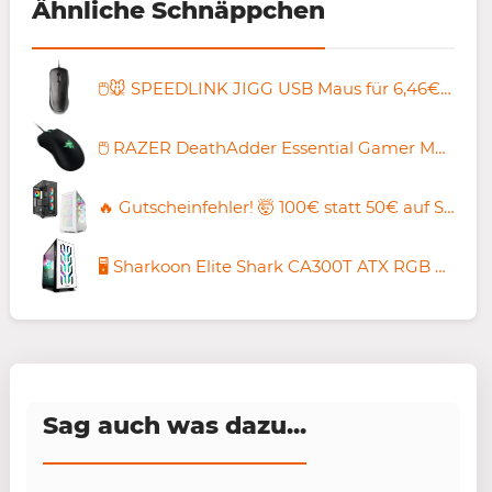
Ähnliche Schnäppchen
🖱️🐭 SPEEDLINK JIGG USB Maus für 6,46€ (statt 9€)
🖱️ RAZER DeathAdder Essential Gamer Maus für 17,90€ (statt 22€)
🔥 Gutscheinfehler! 🤯 100€ statt 50€ auf Sharkoon PC-Gehäuse – z.B. REV 300 für 59,99€ (statt 160€)
🖥️ Sharkoon Elite Shark CA300T ATX RGB PC-Gehäuse für 79,99€ (statt 160€)
Sag auch was dazu...