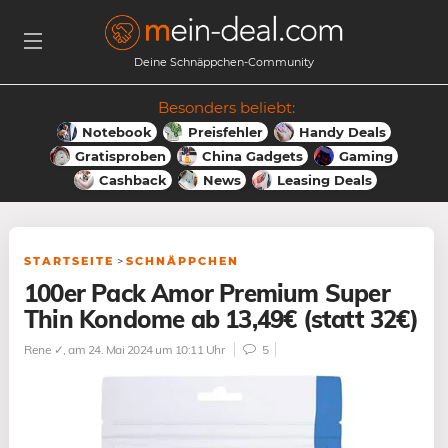
Deine Schnäppchen-Community
Besonders beliebt:
Notebook
Preisfehler
Handy Deals
Gratisproben
China Gadgets
Gaming
Cashback
News
Leasing Deals
STARTSEITE
>
SCHNÄPPCHEN
100er Pack Amor Premium Super
Thin Kondome ab 13,49€ (statt 32€)
Rene ✓
, am 24. Mai 2024 um 10:11 Uhr
5