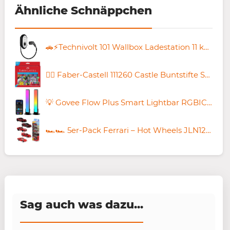
Ähnliche Schnäppchen
🚗⚡Technivolt 101 Wallbox Ladestation 11 kW für 207,95€ (statt 270€)
✍🏻 Faber-Castell 111260 Castle Buntstifte Set, 60-teilig für 13,50€ (statt 17€)
💡 Govee Flow Plus Smart Lightbar RGBICWW LED Ambilight für 45,49€ (statt 60€)
🏎️🏎️ 5er-Pack Ferrari – Hot Wheels JLN12 Maßstab 1:64 für 9,99€ (statt 17€)
Sag auch was dazu...