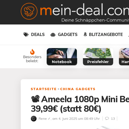
Deine Schnäppchen-Communi
DEALS
GADGETS
BLITZANGEBOTE
Besonders
beliebt:
Notebook
Preisfehler
Han
STARTSEITE
>
CHINA GADGETS
📽️ Ameela 1080p Mini B
39,99€ (statt 80€)
Rene ✓
, am 4. Juni 2025 um 08:49 Uhr
13