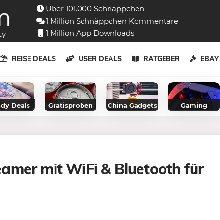
Über 101.000 Schnäppchen
1 Million Schnäppchen Kommentare
1 Million App Downloads
ty
REISE DEALS
USER DEALS
RATGEBER
EBA
dy Deals
Gratisproben
China Gadgets
Gaming
eamer mit WiFi & Bluetooth für