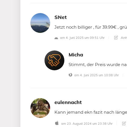
SNet
Jetzt noch billiger , für 39.99€ , gr
Ant
am 4. Juni 2025 um 09:51 Uhr
Micha
Stimmt, der Preis wurde na
am 4. Juni 2025 um 10:08 Uhr
eulennacht
Kann jemand ekn fazit nach läng
am 23. August 2024 um 23:38 Uhr