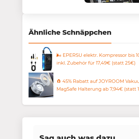
Ähnliche Schnäppchen
🌬️ EPERSU elektr. Kompressor bis 1
inkl. Zubehör für 17,49€ (statt 25€)
🧲 45% Rabatt auf JOYROOM Vak
MagSafe Halterung ab 7,94€ (statt 
Sag auch was dazu...