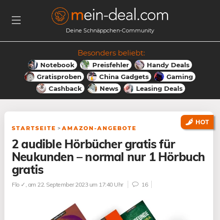
Deine Schnäppchen-Community
Besonders beliebt:
Notebook
Preisfehler
Handy Deals
Gratisproben
China Gadgets
Gaming
Cashback
News
Leasing Deals
HOT
STARTSEITE
>
AMAZON-ANGEBOTE
2 audible Hörbücher gratis für
Neukunden – normal nur 1 Hörbuch
gratis
Flo ✓
, am 22. September 2023 um 17:40 Uhr
16