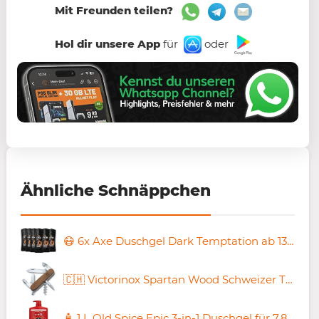
Mit Freunden teilen?
Hol dir unsere App
für
oder
Ähnliche Schnäppchen
😷 6x Axe Duschgel Dark Temptation ab 13,59€ (statt 20€)
🇨🇭 Victorinox Spartan Wood Schweizer Taschenmesser für 30,85€ (statt 35€)
🧴 1 L Old Spice Epic 3-in-1 Duschgel für 7,88€ (statt 10€)