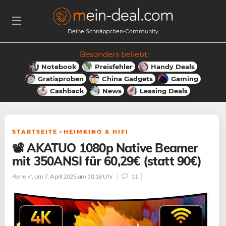
Deine Schnäppchen-Community
Besonders beliebt:
Notebook
Preisfehler
Handy Deals
Gratisproben
China Gadgets
Gaming
Cashback
News
Leasing Deals
STARTSEITE
>
HEIMKINO & HIFI
📽️ AKATUO 1080p Native Beamer
mit 350ANSI für 60,29€ (statt 90€)
Rene ✓
, am 7. April 2025 um 10:18 Uhr
11