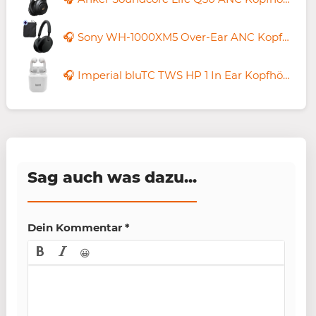
🎧 Sony WH-1000XM5 Over-Ear ANC Kopfhörer für 149,75€ (statt 210€) + gratis Softbag
🎧 Imperial bluTC TWS HP 1 In Ear Kopfhörer für 9,89€ (statt 22€)
Sag auch was dazu...
Dein Kommentar
*
😀