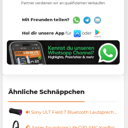
Partner verdienen wir an qualifizierten Verkäufen.
Mit Freunden teilen?
Hol dir unsere App
für
oder
Ähnliche Schnäppchen
🔊 Sony ULT Field 7 Bluetooth Lautsprecher für 204€ (statt 255€)
🎧 Anker Soundcore Life Q30 ANC Kopfhörer für 56,94€ (statt 70€)