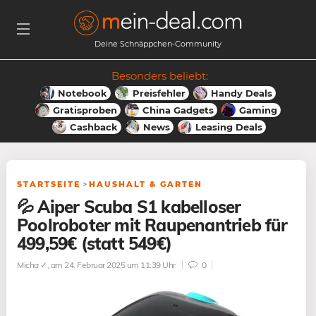
Deine Schnäppchen-Community
Besonders beliebt:
Notebook
Preisfehler
Handy Deals
Gratisproben
China Gadgets
Gaming
Cashback
News
Leasing Deals
STARTSEITE
>
HAUSHALT & GARTEN
💦 Aiper Scuba S1 kabelloser
Poolroboter mit Raupenantrieb für
499,59€ (statt 549€)
Micha ✓
, am 24. Februar 2025 um 11:39 Uhr
0