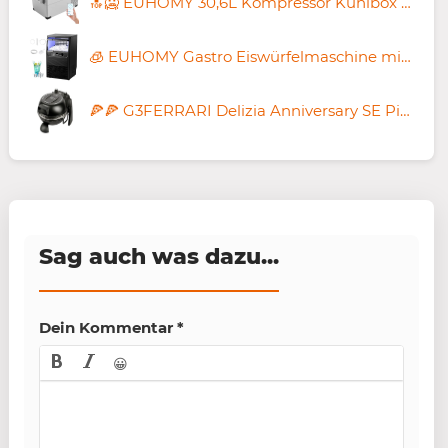
🔝🥶 EUHOMY 30,6L Kompressor Kühlbox mit -20℃ bis +20℃ für 169,99€ (statt 199€)
🧊 EUHOMY Gastro Eiswürfelmaschine mit 36 Eiswürfel in 11 Min. für 169,99€ (statt 250€)
🍕🍕 G3FERRARI Delizia Anniversary SE Pizzaofen 32cm für 77€ (statt 95€)
Sag auch was dazu...
Dein Kommentar
*
😀