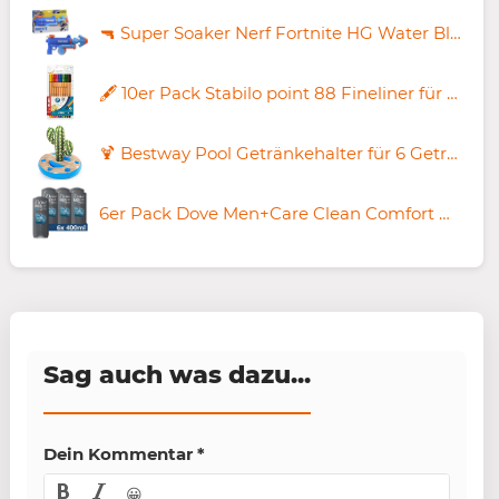
🔫 Super Soaker Nerf Fortnite HG Water Blaster ab 8,78€ (statt 17€)
🖋️ 10er Pack Stabilo point 88 Fineliner für 4,99€ (statt 10€)
🍹 Bestway Pool Getränkehalter für 6 Getränke für 11,92€ (statt 16€)
6er Pack Dove Men+Care Clean Comfort Duschgel je 400ml für 18,84€ (statt 23€)
Sag auch was dazu...
Dein Kommentar
*
😀