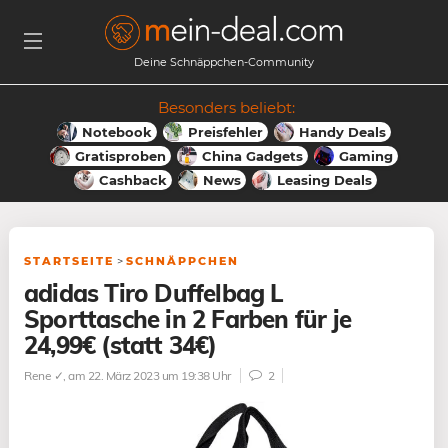
Deine Schnäppchen-Community
Besonders beliebt:
Notebook
Preisfehler
Handy Deals
Gratisproben
China Gadgets
Gaming
Cashback
News
Leasing Deals
STARTSEITE
>
SCHNÄPPCHEN
adidas Tiro Duffelbag L
Sporttasche in 2 Farben für je
24,99€ (statt 34€)
Rene ✓
, am 22. März 2023 um 19:38 Uhr
2