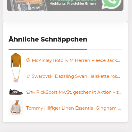
Ähnliche Schnäppchen
🧥 McKinley Roto Iv M Herren Fleece Jacke für 18,59€ (statt 45€)
📿 Swarovski Dazzling Swan Halskette rosévergoldet für 72,23€ (statt 99€)
👕👟 PickSport MwSt. geschenkt Aktion – z.B. adidas Courtblock ab 21€ (statt 34€)
Tommy Hilfiger Linen Essential Gingham Hemd für 83€ (statt 110€)