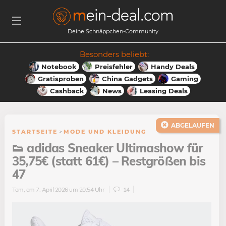
Deine Schnäppchen-Community
Besonders beliebt:
Notebook
Preisfehler
Handy Deals
Gratisproben
China Gadgets
Gaming
Cashback
News
Leasing Deals
ABGELAUFEN
STARTSEITE
>
MODE UND KLEIDUNG
👟 adidas Sneaker Ultimashow für
35,75€ (statt 61€) – Restgrößen bis
47
Tom
, am 7. April 2026 um 20:54 Uhr
14