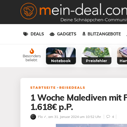
Deine Schnäppchen-Communi
DEALS
GADGETS
BLITZANGEBOTE
Besonders
beliebt:
Notebook
Preisfehler
Han
STARTSEITE
>
REISEDEALS
1 Woche Malediven mit Fl
1.618€ p.P.
Flo ✓
, am 31. Januar 2024 um 10:52 Uhr
4