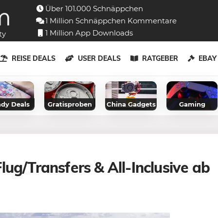
Über 101.000 Schnäppchen
1 Million Schnäppchen Kommentare
1 Million App Downloads
ty
REISE DEALS
USER DEALS
RATGEBER
EBA
dy Deals
Gratisproben
China Gadgets
Gaming
ug/Transfers & All-Inclusive ab