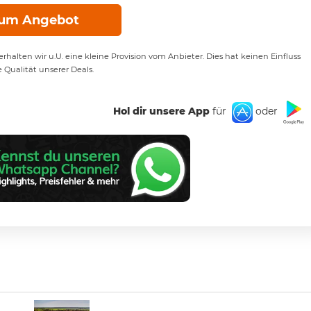
um Angebot
rhalten wir u.U. eine kleine Provision vom Anbieter. Dies hat keinen Einfluss
e Qualität unserer Deals.
Hol dir unsere App
für
oder