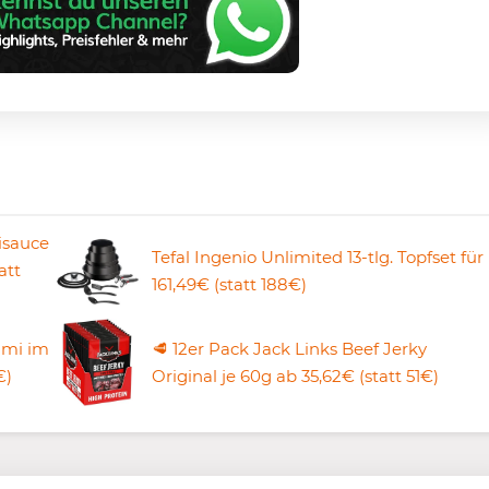
lisauce
Tefal Ingenio Unlimited 13-tlg. Topfset für
att
161,49€ (statt 188€)
lami im
🥩 12er Pack Jack Links Beef Jerky
€)
Original je 60g ab 35,62€ (statt 51€)