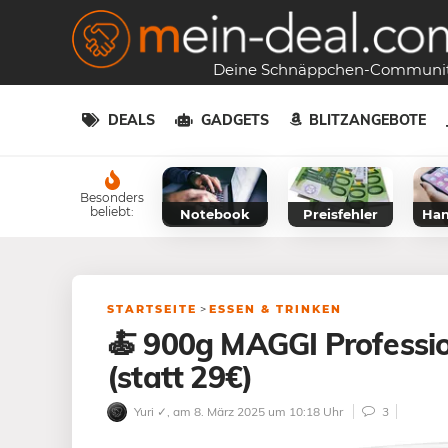
Deine Schnäppchen-Communi
DEALS
GADGETS
BLITZANGEBOTE
Besonders
beliebt:
Notebook
Preisfehler
Han
STARTSEITE
>
ESSEN & TRINKEN
🍝 900g MAGGI Professio
(statt 29€)
Yuri ✓
, am 8. März 2025 um 10:18 Uhr
3