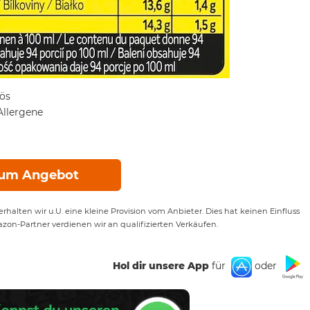
tös
Allergene
um Angebot
rhalten wir u.U. eine kleine Provision vom Anbieter. Dies hat keinen Einfluss
azon-Partner verdienen wir an qualifizierten Verkäufen.
Hol dir unsere App
für
oder