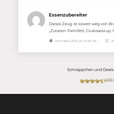
Essenzubereiter
Dieses Zeug ist soweit weg von B
„Zutaten: Palmfett, Glukosesirup
An
am 8. März 2025 um 10:45 Uhr
Schnäppchen und Deals
3458
Mein-Deal.com