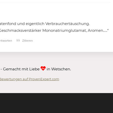
ratenfond und eigentlich Verbrauchertäuschung.
, Geschmacksverstärker Mononatriumglutamat, Aromen…..“
tworten
Zitieren
 - Gemacht mit Liebe
in Wetschen.
Bewertungen auf ProvenExpert.com
 GmbH