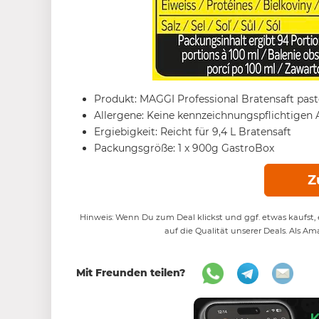
Produkt: MAGGI Professional Bratensaft pas
Allergene: Keine kennzeichnungspflichtigen 
Ergiebigkeit: Reicht für 9,4 L Bratensaft
Packungsgröße: 1 x 900g GastroBox
Z
Hinweis: Wenn Du zum Deal klickst und ggf. etwas kaufst, e
auf die Qualität unserer Deals. Als Am
Mit Freunden teilen?