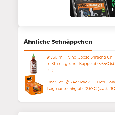
Ähnliche Schnäppchen
🌶️ 730 ml Flying Goose Sriracha Chi
in XL mit grüner Kappe ab 5,65€ (st
9€)
Über 1kg! 🥐 24er Pack BiFi Roll Sa
Teigmantel 45g ab 22,57€ (statt 28