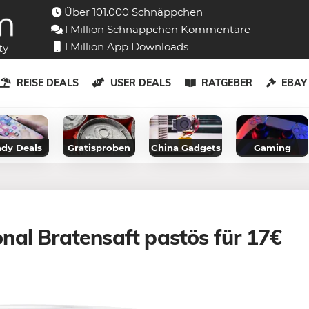
Über 101.000 Schnäppchen
1 Million Schnäppchen Kommentare
1 Million App Downloads
ty
REISE DEALS
USER DEALS
RATGEBER
EBA
dy Deals
Gratisproben
China Gadgets
Gaming
nal Bratensaft pastös für 17€