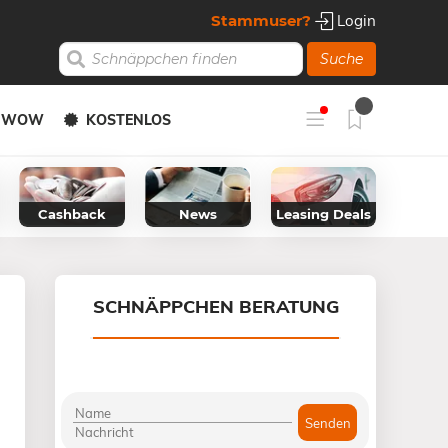
Stammuser?
Login
Suche
Y WOW
KOSTENLOS
Cashback
News
Leasing Deals
SCHNÄPPCHEN BERATUNG