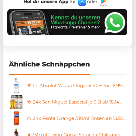
Hol dir unsere App
für
oder
Ähnliche Schnäppchen
🍹 1 L Absolut Vodka Original 40% für 16,99€ (statt 22€)
🍻 24x San Miguel Especial je 0,5l ab 18,14€ (statt 24€) – nur 0,75€ pro Dose
🍊 24x Fanta Orange 330ml Dosen ab 13,55€ (statt 23€) – nur 0,56/Dose
🌶️ 730 ml Flying Goose Sriracha Chilisauce in XL mit grüner Kappe ab 5,65€ (statt 9€)