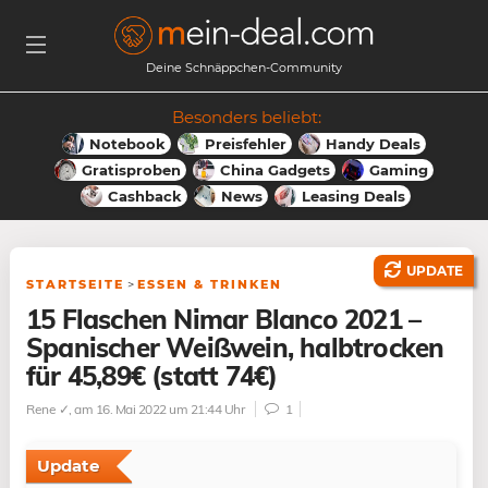
Deine Schnäppchen-Community
Besonders beliebt:
Notebook
Preisfehler
Handy Deals
Gratisproben
China Gadgets
Gaming
Cashback
News
Leasing Deals
UPDATE
STARTSEITE
>
ESSEN & TRINKEN
15 Flaschen Nimar Blanco 2021 –
Spanischer Weißwein, halbtrocken
für 45,89€ (statt 74€)
Rene ✓
, am 16. Mai 2022 um 21:44 Uhr
1
Update