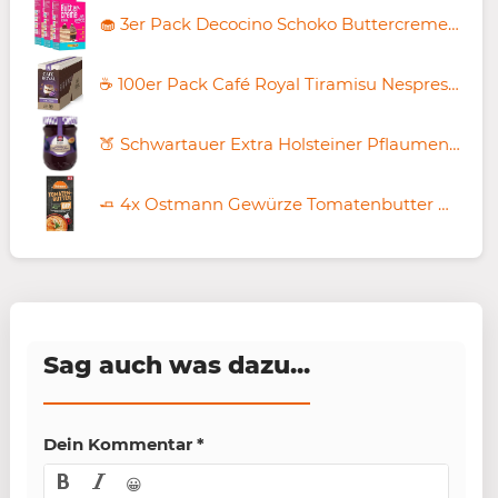
🧁 3er Pack Decocino Schoko Buttercreme Fertigmischung, je 250g ab 5,22€ (statt 13€)
☕ 100er Pack Café Royal Tiramisu Nespresso Kapseln ab 15,47€ (statt 43€)
🍑 Schwartauer Extra Holsteiner Pflaumenmus, 330g ab 2,18€ (statt 3€)
🧈 4x Ostmann Gewürze Tomatenbutter Dip Gewürzmischung ab 1,76€ (statt 5€)
Sag auch was dazu...
Dein Kommentar
*
😀