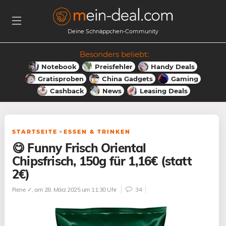
Deine Schnäppchen-Community
Besonders beliebt:
Notebook
Preisfehler
Handy Deals
Gratisproben
China Gadgets
Gaming
Cashback
News
Leasing Deals
STARTSEITE
>
ESSEN & TRINKEN
😋 Funny Frisch Oriental
Chipsfrisch, 150g für 1,16€ (statt
2€)
Rene ✓
, am 28. März 2025 um 11:30 Uhr
34