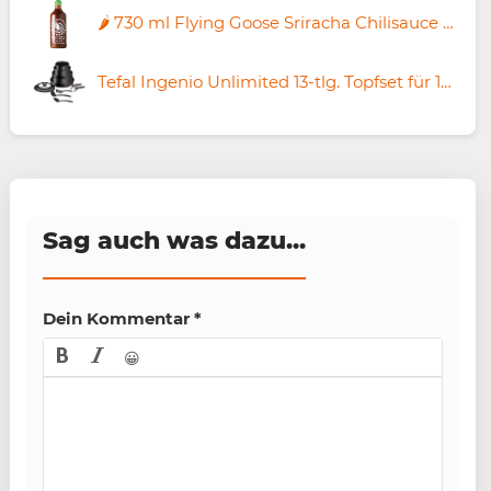
🌶️ 730 ml Flying Goose Sriracha Chilisauce in XL mit grüner Kappe ab 5,65€ (statt 9€)
Tefal Ingenio Unlimited 13-tlg. Topfset für 161,49€ (statt 188€)
Sag auch was dazu...
Dein Kommentar
*
😀