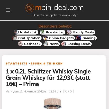
Deine Schnäppchen-Community
Besonders beliebt:
Notebook
Preisfehler
Handy Deals
Gratisproben
China Gadgets
Gaming
Cashback
News
Leasing Deals
STARTSEITE
>
ESSEN & TRINKEN
1 x 0,2L Schlitzer Whisky Single
Grain Whiskey für 12,93€ (statt
16€) – Prime
Yuri ✓
, am 12. November 2022 um 11:34 Uhr
3