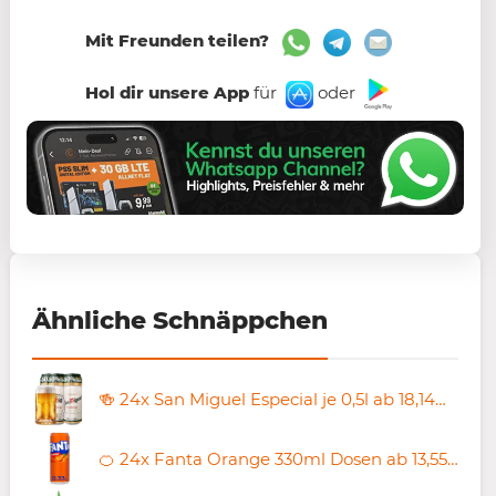
Mit Freunden teilen?
Hol dir unsere App
für
oder
Ähnliche Schnäppchen
🍻 24x San Miguel Especial je 0,5l ab 18,14€ (statt 24€) – nur 0,75€ pro Dose
🍊 24x Fanta Orange 330ml Dosen ab 13,55€ (statt 23€) – nur 0,56/Dose