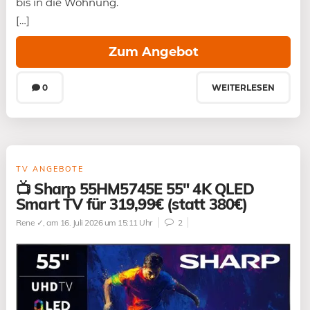
bis in die Wohnung.
[…]
Zum Angebot
0
WEITERLESEN
TV ANGEBOTE
📺 Sharp 55HM5745E 55″ 4K QLED
Smart TV für 319,99€ (statt 380€)
Rene ✓
, am 16. Juli 2026 um 15:11 Uhr
2