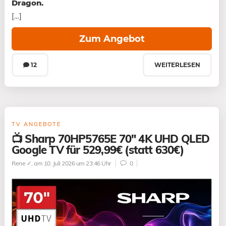
Dragon.
[…]
Zum Angebot
12
WEITERLESEN
TV ANGEBOTE
📺 Sharp 70HP5765E 70″ 4K UHD QLED
Google TV für 529,99€ (statt 630€)
Rene ✓
, am 10. Juli 2026 um 23:46 Uhr
0