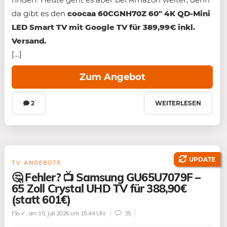
da gibt es den
coocaa 60CGNH70Z 60″ 4K QD-Mini
LED Smart TV mit Google TV für 389,99€ inkl.
Versand.
[…]
Zum Angebot
2
WEITERLESEN
UPDATE
TV ANGEBOTE
🤔 Fehler? 📺 Samsung GU65U7079F –
65 Zoll Crystal UHD TV für 388,90€
(statt 601€)
Flo ✓
, am 15. Juli 2026 um 15:44 Uhr
35