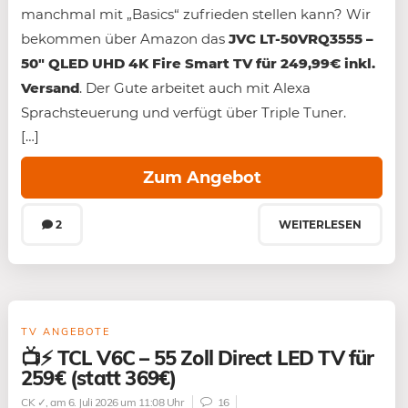
manchmal mit „Basics“ zufrieden stellen kann? Wir
bekommen über Amazon das
JVC LT-50VRQ3555 –
50″ QLED UHD 4K Fire Smart TV für 249,99€ inkl.
Versand
. Der Gute arbeitet auch mit Alexa
Sprachsteuerung und verfügt über Triple Tuner.
[…]
Zum Angebot
2
WEITERLESEN
TV ANGEBOTE
📺⚡ TCL V6C – 55 Zoll Direct LED TV für
259€ (statt 369€)
CK ✓
, am 6. Juli 2026 um 11:08 Uhr
16