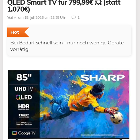
QLED Smart TV für 799,99€ 💥 (statt
1.070€)
Yuri ✓
, am 15. Juli 2026 um 23:25 Uhr
1
Hot
Bei Bedarf schnell sein - nur noch wenige Geräte
vorrätig.