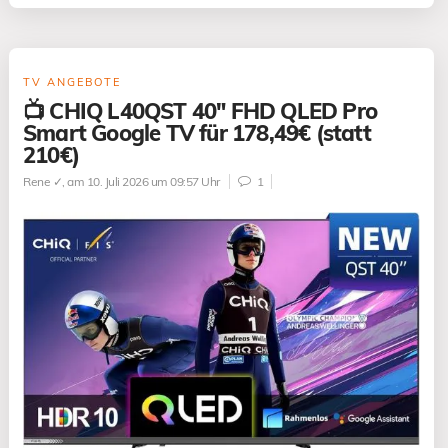
TV ANGEBOTE
📺 CHIQ L40QST 40″ FHD QLED Pro
Smart Google TV für 178,49€ (statt
210€)
Rene ✓
, am 10. Juli 2026 um 09:57 Uhr
1