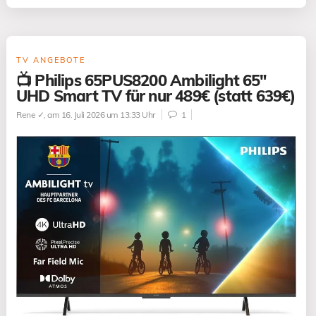
TV ANGEBOTE
📺 Philips 65PUS8200 Ambilight 65″
UHD Smart TV für nur 489€ (statt 639€)
Rene ✓
, am 16. Juli 2026 um 13:33 Uhr
1