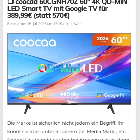
📺 coocaa 60CGNH70Z 60″ 4K QD-Mini
LED Smart TV mit Google TV für
389,99€ (statt 570€)
Rene ✓
, am 15. Juli 2026 um 16:29 Uhr
2
Die Marke ist sicherlich nicht jedem ein Begriff. Ihr
könnt sie aber unter anderem bei Media Markt, etc.
finden! Heute geht es aber bei Amazon weiter, denn