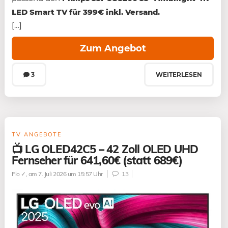
LED Smart TV für 399€ inkl. Versand.
[…]
Zum Angebot
3
WEITERLESEN
TV ANGEBOTE
📺 LG OLED42C5 – 42 Zoll OLED UHD
Fernseher für 641,60€ (statt 689€)
Flo ✓
, am 7. Juli 2026 um 15:57 Uhr
13