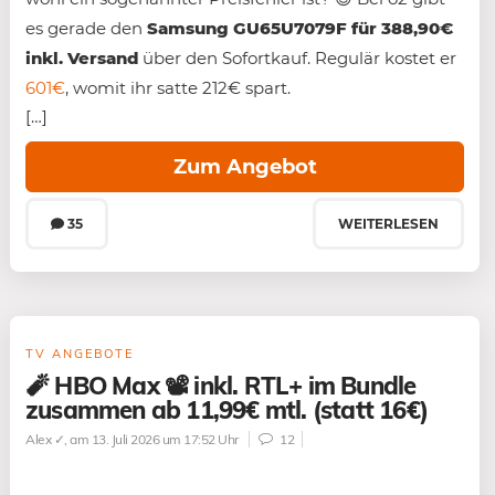
es gerade den
Samsung GU65U7079F für 388,90€
inkl. Versand
über den Sofortkauf. Regulär kostet er
601€
, womit ihr satte 212€ spart.
[…]
Zum Angebot
35
WEITERLESEN
TV ANGEBOTE
🧨 HBO Max 📽️ inkl. RTL+ im Bundle
zusammen ab 11,99€ mtl. (statt 16€)
Alex ✓
, am 13. Juli 2026 um 17:52 Uhr
12