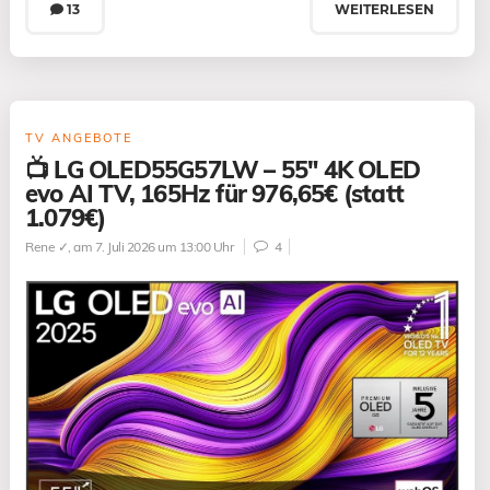
13
WEITERLESEN
TV ANGEBOTE
📺 LG OLED55G57LW – 55″ 4K OLED
evo AI TV, 165Hz für 976,65€ (statt
1.079€)
Rene ✓
, am 7. Juli 2026 um 13:00 Uhr
4