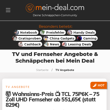
Deine Schnäppchen-Community
Besonders beliebt:
Notebook
Preisfehler
Handy Deals
Gratisproben
China Gadgets
Gaming
Cashback
News
Leasing Deals
TV und Fernseher Angebote &
Schnäppchen bei Mein Deal
Startseite
TV Angebote
HOT
TV ANGEBOTE
🤯 Wahnsinns-Preis 📺 TCL 75P6K – 75
Zoll UHD Fernseher ab 551,65€ (statt
829€)