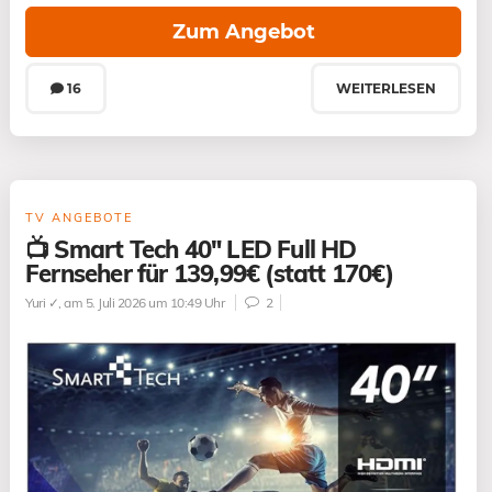
Zum Angebot
16
WEITERLESEN
TV ANGEBOTE
📺 Smart Tech 40″ LED Full HD
Fernseher für 139,99€ (statt 170€)
Yuri ✓
, am 5. Juli 2026 um 10:49 Uhr
2