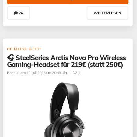
24
WEITERLESEN
HEIMKINO & HIFI
🎧 SteelSeries Arctis Nova Pro Wireless
Gaming-Headset für 219€ (statt 250€)
Rene ✓
, am 12. Juli 2026 um 20:48 Uhr
1