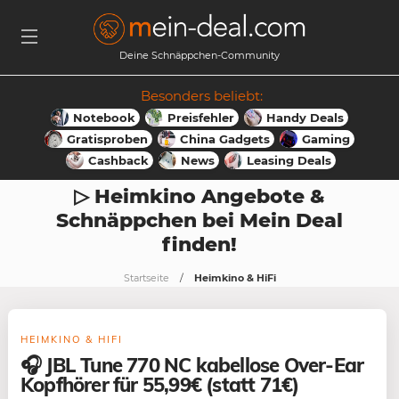
Deine Schnäppchen-Community
Besonders beliebt:
Notebook
Preisfehler
Handy Deals
Gratisproben
China Gadgets
Gaming
Cashback
News
Leasing Deals
▷ Heimkino Angebote &
Schnäppchen bei Mein Deal
finden!
Startseite
Heimkino & HiFi
HEIMKINO & HIFI
🎧 JBL Tune 770 NC kabellose Over-Ear
Kopfhörer für 55,99€ (statt 71€)