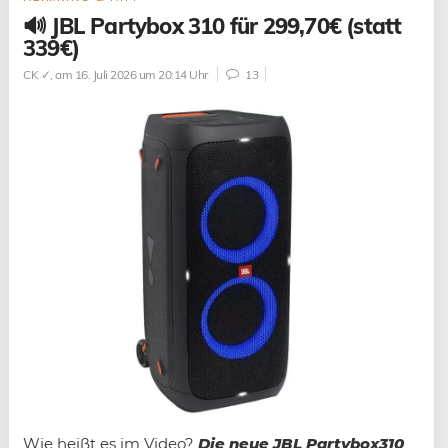
🔊 JBL Partybox 310 für 299,70€ (statt
339€)
CK ✓
, am 16. Juli 2026 um 20:14 Uhr
13
Wie heißt es im Video?
Die neue JBL Partybox310