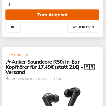
[…]
Zum Angebot
1
WEITERLESEN
HEIMKINO & HIFI
🎶 Anker Soundcore R50i In-Ear
Kopfhörer für 17,49€ (statt 21€) – 🇫🇷
Versand
Flo ✓
, am 26. Juli 2026 um 13:32 Uhr
21