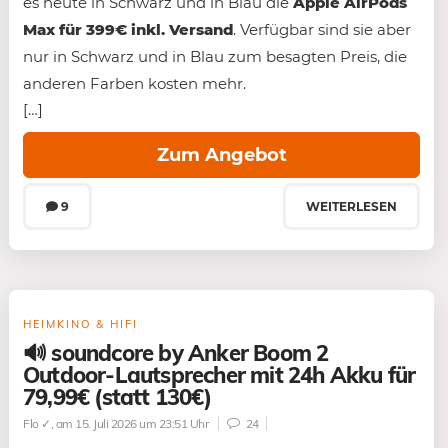
es heute in Schwarz und in Blau die
Apple AirPods
Max für 399€ inkl. Versand
. Verfügbar sind sie aber
nur in Schwarz und in Blau zum besagten Preis, die
anderen Farben kosten mehr.
[…]
Zum Angebot
9
WEITERLESEN
HEIMKINO & HIFI
🔊 soundcore by Anker Boom 2
Outdoor-Lautsprecher mit 24h Akku für
79,99€ (statt 130€)
Flo ✓
, am 15. Juli 2026 um 23:51 Uhr
24