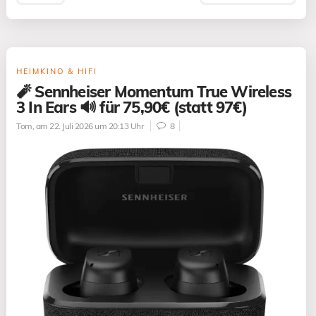
HEIMKINO & HIFI
🧨 Sennheiser Momentum True Wireless
3 In Ears 🔊 für 75,90€ (statt 97€)
Tom
, am 22. Juli 2026 um 20:13 Uhr
8