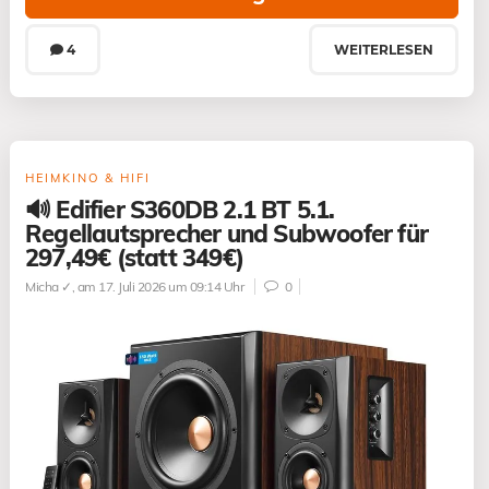
4
WEITERLESEN
HEIMKINO & HIFI
🔊 Edifier S360DB 2.1 BT 5.1.
Regellautsprecher und Subwoofer für
297,49€ (statt 349€)
Micha ✓
, am 17. Juli 2026 um 09:14 Uhr
0