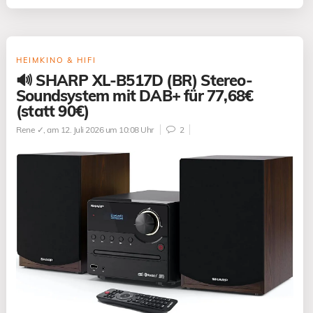
HEIMKINO & HIFI
🔊 SHARP XL-B517D (BR) Stereo-
Soundsystem mit DAB+ für 77,68€
(statt 90€)
Rene ✓
, am 12. Juli 2026 um 10:08 Uhr
2