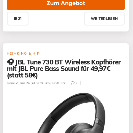
Zum Angebot
21
WEITERLESEN
HEIMKINO & HIFI
🎧 JBL Tune 730 BT Wireless Kopfhörer
mit JBL Pure Bass Sound für 49,97€
(statt 58€)
Rene ✓
, am 24. Juli 2026 um 09:28 Uhr
0