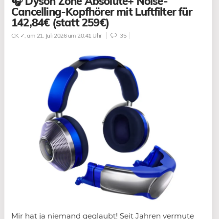
🎧 Dyson Zone Absolute+ Noise-
Cancelling-Kopfhörer mit Luftfilter für
142,84€ (statt 259€)
CK ✓
, am 21. Juli 2026 um 20:41 Uhr
35
Mir hat ja niemand geglaubt! Seit Jahren vermute